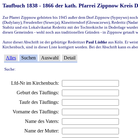
Taufbuch 1838 - 1866 der kath. Pfarrei Zippnow Kreis 
Zur Pfarrei Zippnow gehörten bis 1945 außer dem Dorf Zippnow (Sypnywo) noch d
(Dudylany), Freudenfier (Szwecja), Klawittersdorf (Glowaczewo), Rederitz (Nadarz
Stabitz und ein Lokalvikariat Rederitz mit der Tochterkirche in Doderlage wurd
diesen Gemeinden - wohl noch aus traditionellen Gründen - in Zippnow getauft 
Autor dieser Abschrift ist der gebürtige Rederitzer
Paul Lüdtke
aus Köln. Er weist
Kirchenbuch, sind in dieser Liste korrigiert worden. Bei der Abschrift kann es 
Alles
Suchen
Auswahl
Detail
Suche:
Lfd-Nr im Kirchenbuch:
Geburt des Täuflings:
Taufe des Täuflings:
Vorname des Täuflings:
Name des Vaters:
Name der Mutter: