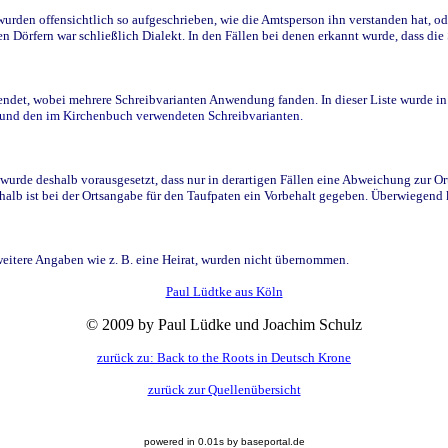
den offensichtlich so aufgeschrieben, wie die Amtsperson ihn verstanden hat, ode
n Dörfern war schließlich Dialekt. In den Fällen bei denen erkannt wurde, dass di
t, wobei mehrere Schreibvarianten Anwendung fanden. In dieser Liste wurde in de
n und den im Kirchenbuch verwendeten Schreibvarianten.
wurde deshalb vorausgesetzt, dass nur in derartigen Fällen eine Abweichung zur O
eshalb ist bei der Ortsangabe für den Taufpaten ein Vorbehalt gegeben. Überwiegen
weitere Angaben wie z. B. eine Heirat, wurden nicht übernommen.
Paul Lüdtke aus Köln
© 2009 by Paul Lüdke und Joachim Schulz
zurück zu: Back to the Roots in Deutsch Krone
zurück zur Quellenübersicht
powered in 0.01s by baseportal.de