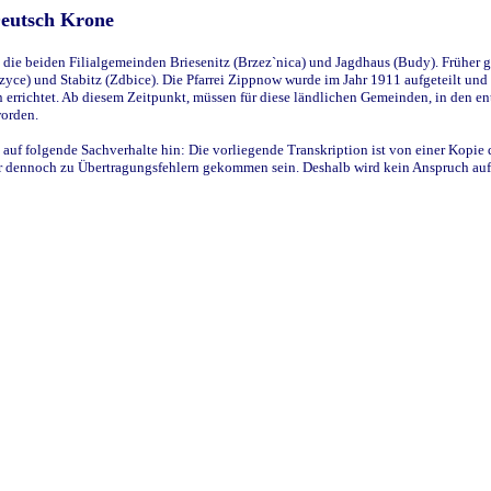
Deutsch Krone
ie beiden Filialgemeinden Briesenitz (Brzez`nica) und Jagdhaus (Budy). Früher g
yce) und Stabitz (Zdbice). Die Pfarrei Zippnow wurde im Jahr 1911 aufgeteilt und e
en errichtet. Ab diesem Zeitpunkt, müssen für diese ländlichen Gemeinden, in den
worden.
 auf folgende Sachverhalte hin: Die vorliegende Transkription ist von einer Kopie 
aber dennoch zu Übertragungsfehlern gekommen sein. Deshalb wird kein Anspruch auf 