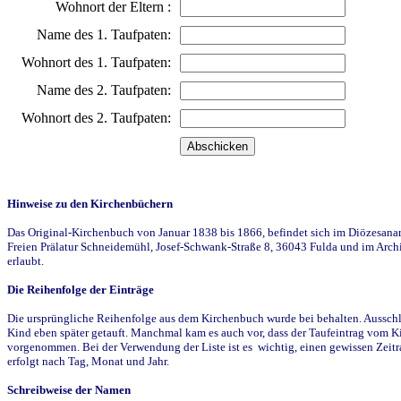
Wohnort der Eltern :
Name des 1. Taufpaten:
Wohnort des 1. Taufpaten:
Name des 2. Taufpaten:
Wohnort des 2. Taufpaten:
Hinweise zu den Kirchenbüchern
Das Original-Kirchenbuch von Januar 1838 bis 1866, befindet sich im Diözesanarch
Freien Prälatur Schneidemühl, Josef-Schwank-Straße 8, 36043 Fulda und im Archi
erlaubt.
Die Reihenfolge der Einträge
Die ursprüngliche Reihenfolge aus dem Kirchenbuch wurde bei behalten. Ausschla
Kind eben später getauft. Manchmal kam es auch vor, dass der Taufeintrag vom Ki
vorgenommen. Bei der Verwendung der Liste ist es wichtig, einen gewissen Zeit
erfolgt nach Tag, Monat und Jahr.
Schreibweise der Namen