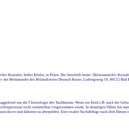
iv Koszalin, früher Köslin, in Polen. Die Anschrift lautet: Diözesanarchiv Koszal
v der Heimatstube des Heimatkreises Deutsch Krone, Ludwigsweg 10, 49152 Bad Ess
ggebend war die Chronologie des Taufdatums. Wenn ein Kind z.B. nach der Geburt 
rchenpersonal nicht unmittelbar vorgenommen wurde. In derartigen Fällen hat man d
raum davor und dahinter zu überprüfen. Eine exakte Suchabfrage nach dem Datum i