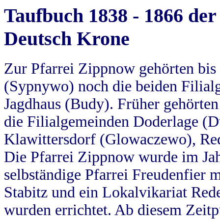
Taufbuch 1838 - 1866 der
Deutsch Krone
Zur Pfarrei Zippnow gehörten bi
(Sypnywo) noch die beiden Filial
Jagdhaus (Budy). Früher gehörten 
die Filialgemeinden Doderlage (D
Klawittersdorf (Glowaczewo), Red
Die Pfarrei Zippnow wurde im Jah
selbständige Pfarrei Freudenfier m
Stabitz und ein Lokalvikariat Red
wurden errichtet. Ab diesem Zeitp