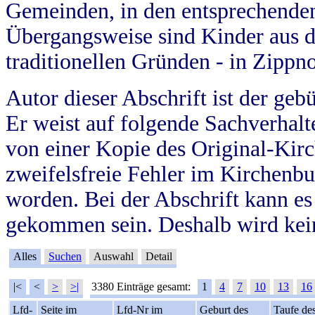
Gemeinden, in den entsprechende
Übergangsweise sind Kinder aus 
traditionellen Gründen - in Zippn
Autor dieser Abschrift ist der geb
Er weist auf folgende Sachverhalte
von einer Kopie des Original-Kirc
zweifelsfreie Fehler im Kirchenbuc
worden. Bei der Abschrift kann e
gekommen sein. Deshalb wird kein
Alles
Suchen
Auswahl
Detail
|<
<
>
>|
3380 Einträge gesamt:
1
4
7
10
13
16
Lfd-
Seite im
Lfd-Nr im
Geburt des
Taufe de