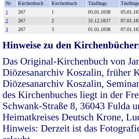
Nr
Kirchenbuch
Kirchenbuch
Täuflings
Täufling
1
267
1
05.01.1838
05.01.18
2
267
2
31.12.1837
07.01.18
3
267
3
01.01.1838
07.01.18
Hinweise zu den Kirchenbücher
Das Original-Kirchenbuch von Jan
Diözesanarchiv Koszalin, früher Kö
Diözesanarchiv Koszalin, Seminar
des Kirchenbuches liegt in der Fr
Schwank-Straße 8, 36043 Fulda u
Heimatkreises Deutsch Krone, Lu
Hinweis: Derzeit ist das Fotograf