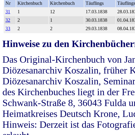
Nr
Kirchenbuch
Kirchenbuch
Täuflings
Täufling
31
1
12
17.03.1838
28.03.18
32
2
1
30.03.1838
01.04.18
33
2
2
29.03.1838
08.04.18
Hinweise zu den Kirchenbücher
Das Original-Kirchenbuch von Jan
Diözesanarchiv Koszalin, früher Kö
Diözesanarchiv Koszalin, Seminar
des Kirchenbuches liegt in der Fr
Schwank-Straße 8, 36043 Fulda u
Heimatkreises Deutsch Krone, Lu
Hinweis: Derzeit ist das Fotograf