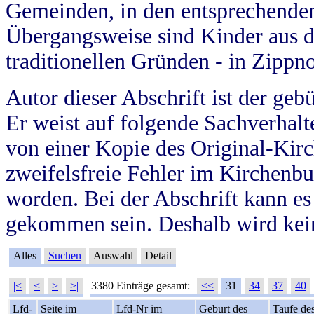
Gemeinden, in den entsprechende
Übergangsweise sind Kinder aus 
traditionellen Gründen - in Zippn
Autor dieser Abschrift ist der geb
Er weist auf folgende Sachverhalte
von einer Kopie des Original-Kirc
zweifelsfreie Fehler im Kirchenbuc
worden. Bei der Abschrift kann e
gekommen sein. Deshalb wird kein
Alles
Suchen
Auswahl
Detail
|<
<
>
>|
3380 Einträge gesamt:
<<
31
34
37
40
Lfd-
Seite im
Lfd-Nr im
Geburt des
Taufe de