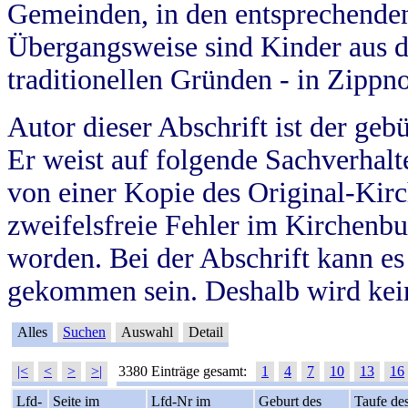
Gemeinden, in den entsprechende
Übergangsweise sind Kinder aus 
traditionellen Gründen - in Zippn
Autor dieser Abschrift ist der geb
Er weist auf folgende Sachverhalte
von einer Kopie des Original-Kirc
zweifelsfreie Fehler im Kirchenbuc
worden. Bei der Abschrift kann e
gekommen sein. Deshalb wird kein
Alles
Suchen
Auswahl
Detail
|<
<
>
>|
3380 Einträge gesamt:
1
4
7
10
13
16
Lfd-
Seite im
Lfd-Nr im
Geburt des
Taufe de