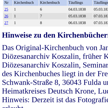
Nr
Kirchenbuch
Kirchenbuch
Täuflings
Täufling
25
1
6
04.03.1838
05.03.18
26
1
7
05.03.1838
07.03.18
27
1
8
06.03.1838
07.03.18
Hinweise zu den Kirchenbücher
Das Original-Kirchenbuch von Jan
Diözesanarchiv Koszalin, früher Kö
Diözesanarchiv Koszalin, Seminar
des Kirchenbuches liegt in der Fr
Schwank-Straße 8, 36043 Fulda u
Heimatkreises Deutsch Krone, Lu
Hinweis: Derzeit ist das Fotograf