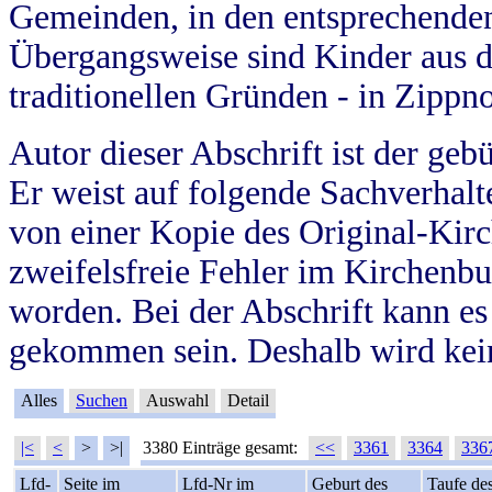
Gemeinden, in den entsprechende
Übergangsweise sind Kinder aus 
traditionellen Gründen - in Zippn
Autor dieser Abschrift ist der geb
Er weist auf folgende Sachverhalte
von einer Kopie des Original-Kirc
zweifelsfreie Fehler im Kirchenbuc
worden. Bei der Abschrift kann e
gekommen sein. Deshalb wird kein
Alles
Suchen
Auswahl
Detail
|<
<
>
>|
3380 Einträge gesamt:
<<
3361
3364
336
Lfd-
Seite im
Lfd-Nr im
Geburt des
Taufe de