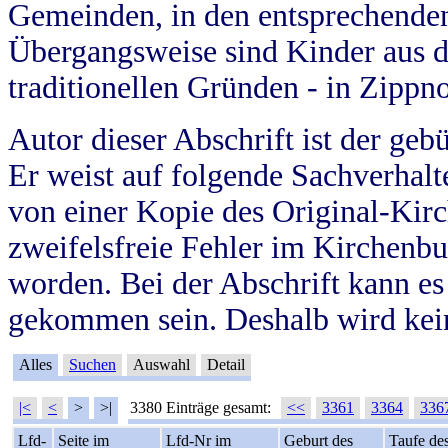
Gemeinden, in den entsprechende
Übergangsweise sind Kinder aus 
traditionellen Gründen - in Zippn
Autor dieser Abschrift ist der geb
Er weist auf folgende Sachverhalte
von einer Kopie des Original-Kirc
zweifelsfreie Fehler im Kirchenbuc
worden. Bei der Abschrift kann e
gekommen sein. Deshalb wird kein
Alles
Suchen
Auswahl
Detail
|<
<
>
>|
3380 Einträge gesamt:
<<
3361
3364
336
Lfd-
Seite im
Lfd-Nr im
Geburt des
Taufe de