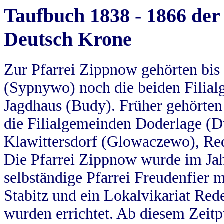
Taufbuch 1838 - 1866 der
Deutsch Krone
Zur Pfarrei Zippnow gehörten bi
(Sypnywo) noch die beiden Filial
Jagdhaus (Budy). Früher gehörten 
die Filialgemeinden Doderlage (D
Klawittersdorf (Glowaczewo), Red
Die Pfarrei Zippnow wurde im Jah
selbständige Pfarrei Freudenfier m
Stabitz und ein Lokalvikariat Red
wurden errichtet. Ab diesem Zeitp