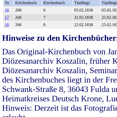
Nr
Kirchenbuch
Kirchenbuch
Täuflings
Täufling
16
268
6
05.02.1838
05.02.18
17
268
7
21.02.1838
25.02.18
18
268
8
22.02.1838
25.02.18
Hinweise zu den Kirchenbücher
Das Original-Kirchenbuch von Jan
Diözesanarchiv Koszalin, früher Kö
Diözesanarchiv Koszalin, Seminar
des Kirchenbuches liegt in der Fr
Schwank-Straße 8, 36043 Fulda u
Heimatkreises Deutsch Krone, Lu
Hinweis: Derzeit ist das Fotograf