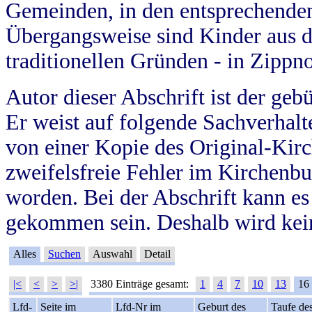
Gemeinden, in den entsprechende
Übergangsweise sind Kinder aus 
traditionellen Gründen - in Zippn
Autor dieser Abschrift ist der geb
Er weist auf folgende Sachverhalte
von einer Kopie des Original-Kirc
zweifelsfreie Fehler im Kirchenbuc
worden. Bei der Abschrift kann e
gekommen sein. Deshalb wird kein
Alles
Suchen
Auswahl
Detail
|<
<
>
>|
3380 Einträge gesamt:
1
4
7
10
13
16
Lfd-
Seite im
Lfd-Nr im
Geburt des
Taufe de