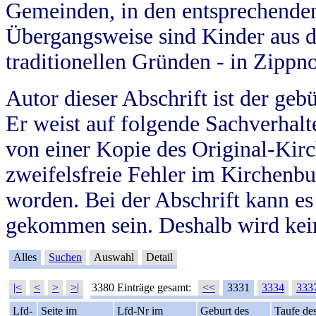
Gemeinden, in den entsprechende
Übergangsweise sind Kinder aus 
traditionellen Gründen - in Zippn
Autor dieser Abschrift ist der geb
Er weist auf folgende Sachverhalte
von einer Kopie des Original-Kirc
zweifelsfreie Fehler im Kirchenbuc
worden. Bei der Abschrift kann e
gekommen sein. Deshalb wird kein
Alles
Suchen
Auswahl
Detail
|<
<
>
>|
3380 Einträge gesamt:
<<
3331
3334
333
Lfd-
Seite im
Lfd-Nr im
Geburt des
Taufe de