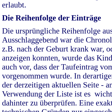
erlaubt.
Die Reihenfolge der Einträge
Die ursprüngliche Reihenfolge au
Ausschlaggebend war die Chronol
z.B. nach der Geburt krank war, od
anzeigen konnten, wurde das Kind
auch vor, dass der Taufeintrag vo
vorgenommen wurde. In derartigen
der derzeitigen aktuellen Seite -
Verwendung der Liste ist es wich
dahinter zu überprüfen. Eine exa
technischen Gründen nur eingesch