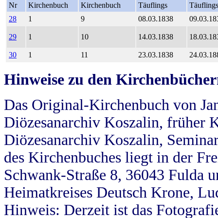
Nr
Kirchenbuch
Kirchenbuch
Täuflings
Täufling
28
1
9
08.03.1838
09.03.18
29
1
10
14.03.1838
18.03.18
30
1
11
23.03.1838
24.03.18
Hinweise zu den Kirchenbücher
Das Original-Kirchenbuch von Jan
Diözesanarchiv Koszalin, früher Kö
Diözesanarchiv Koszalin, Seminar
des Kirchenbuches liegt in der Fr
Schwank-Straße 8, 36043 Fulda u
Heimatkreises Deutsch Krone, Lu
Hinweis: Derzeit ist das Fotograf