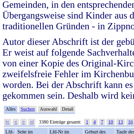
Gemeinden, in den entsprechende
Übergangsweise sind Kinder aus 
traditionellen Gründen - in Zippn
Autor dieser Abschrift ist der geb
Er weist auf folgende Sachverhalte
von einer Kopie des Original-Kirc
zweifelsfreie Fehler im Kirchenbuc
worden. Bei der Abschrift kann e
gekommen sein. Deshalb wird kein
Alles
Suchen
Auswahl
Detail
|<
<
>
>|
3380 Einträge gesamt:
1
4
7
10
13
16
Lfd-
Seite im
Lfd-Nr im
Geburt des
Taufe de