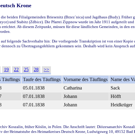
Deutsch Krone
ie beiden Filialgemeinden Briesenitz (Brzez`nica) und Jagdhaus (Budy). Früher g
yce) und Stabitz (Zdbice). Die Pfarrei Zippnow wurde im Jahr 1911 aufgeteilt und e
en errichtet. Ab diesem Zeitpunkt, müssen für diese ländlichen Gemeinden, in den
worden.
 auf folgende Sachverhalte hin: Die vorliegende Transkription ist von einer Kopie 
aber dennoch zu Übertragungsfehlern gekommen sein. Deshalb wird kein Anspruch auf 
19
22
25
28
>>
 Täuflings
Taufe des Täuflings
Vorname des Täuflings
Name des Va
8
05.01.1838
Catharina
Sack
7
07.01.1838
Johann
Höfft
8
07.01.1838
Johann
Heidkrüger
iv Koszalin, früher Köslin, in Polen. Die Anschrift lautet: Diözesanarchiv Koszal
v der Heimatstube des Heimatkreises Deutsch Krone, Ludwigsweg 10, 49152 Bad Ess