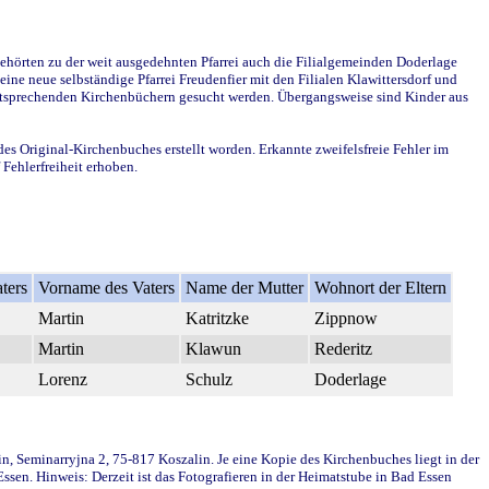
ehörten zu der weit ausgedehnten Pfarrei auch die Filialgemeinden Doderlage
ine neue selbständige Pfarrei Freudenfier mit den Filialen Klawittersdorf und
 entsprechenden Kirchenbüchern gesucht werden. Übergangsweise sind Kinder aus
des Original-Kirchenbuches erstellt worden. Erkannte zweifelsfreie Fehler im
Fehlerfreiheit erhoben.
ters
Vorname des Vaters
Name der Mutter
Wohnort der Eltern
Martin
Katritzke
Zippnow
Martin
Klawun
Rederitz
Lorenz
Schulz
Doderlage
in, Seminarryjna 2, 75-817 Koszalin. Je eine Kopie des Kirchenbuches liegt in der
en. Hinweis: Derzeit ist das Fotografieren in der Heimatstube in Bad Essen