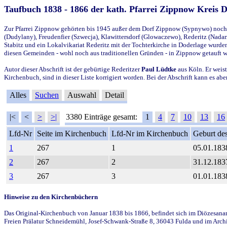
Taufbuch 1838 - 1866 der kath. Pfarrei Zippnow Kreis 
Zur Pfarrei Zippnow gehörten bis 1945 außer dem Dorf Zippnow (Sypnywo) noch d
(Dudylany), Freudenfier (Szwecja), Klawittersdorf (Glowaczewo), Rederitz (Nadarz
Stabitz und ein Lokalvikariat Rederitz mit der Tochterkirche in Doderlage wurd
diesen Gemeinden - wohl noch aus traditionellen Gründen - in Zippnow getauft 
Autor dieser Abschrift ist der gebürtige Rederitzer
Paul Lüdtke
aus Köln. Er weist
Kirchenbuch, sind in dieser Liste korrigiert worden. Bei der Abschrift kann es 
Alles
Suchen
Auswahl
Detail
|<
<
>
>|
3380 Einträge gesamt:
1
4
7
10
13
16
Lfd-Nr
Seite im Kirchenbuch
Lfd-Nr im Kirchenbuch
Geburt des
1
267
1
05.01.183
2
267
2
31.12.183
3
267
3
01.01.183
Hinweise zu den Kirchenbüchern
Das Original-Kirchenbuch von Januar 1838 bis 1866, befindet sich im Diözesanarch
Freien Prälatur Schneidemühl, Josef-Schwank-Straße 8, 36043 Fulda und im Archi