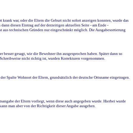
krank war, oder die Eltern die Geburt nicht sofort anzeigen konnten, wurde das
ann diesen Eintrag auf der derzeitigen aktuellen Seite - am Ende -
st aus technischen Gründen nur eingeschränkt möglich. Die Ausgabesortierung
r besser gesagt, wie die Bewohner ihn ausgesprochen haben. Später dann so
e Schreibweise nicht richtig ist, wurden Korrekturen vorgenommen.
r Spalte Wohnort der Eltern, grundsätzlich der deutsche Ortsname eingetragen.
rtsangabe der Eltern vorliegt, wenn diese auch angegeben wurde. Hierbei wurde
d kann man aber von der Richtigkeit dieser Angabe ausgehen.