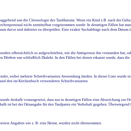
ggebend war die Chronologie des Taufdatums. Wenn ein Kind z.B. nach der Geburt 
rchenpersonal nicht unmittelbar vorgenommen wurde. In derartigen Fällen hat man d
raum davor und dahinter zu überprüfen. Eine exakte Suchabfrage nach dem Datum i
den offensichtlich so aufgeschrieben, wie die Amtsperson ihn verstanden hat, ode
n Dörfern war schließlich Dialekt. In den Fällen bei denen erkannt wurde, dass di
t, wobei mehrere Schreibvarianten Anwendung fanden. In dieser Liste wurde in de
n und den im Kirchenbuch verwendeten Schreibvarianten.
wurde deshalb vorausgesetzt, dass nur in derartigen Fällen eine Abweichung zur O
eshalb ist bei der Ortsangabe für den Taufpaten ein Vorbehalt gegeben. Überwiegen
weitere Angaben wie z. B. eine Heirat, wurden nicht übernommen.