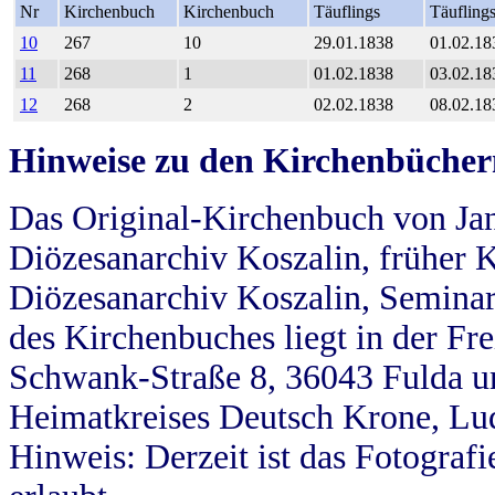
Nr
Kirchenbuch
Kirchenbuch
Täuflings
Täufling
10
267
10
29.01.1838
01.02.18
11
268
1
01.02.1838
03.02.18
12
268
2
02.02.1838
08.02.18
Hinweise zu den Kirchenbücher
Das Original-Kirchenbuch von Jan
Diözesanarchiv Koszalin, früher Kö
Diözesanarchiv Koszalin, Seminar
des Kirchenbuches liegt in der Fr
Schwank-Straße 8, 36043 Fulda u
Heimatkreises Deutsch Krone, Lu
Hinweis: Derzeit ist das Fotograf