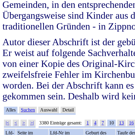
Gemeinden, in den entsprechende
Übergangsweise sind Kinder aus 
traditionellen Gründen - in Zippn
Autor dieser Abschrift ist der geb
Er weist auf folgende Sachverhalte
von einer Kopie des Original-Kirc
zweifelsfreie Fehler im Kirchenbuc
worden. Bei der Abschrift kann e
gekommen sein. Deshalb wird kein
Alles
Suchen
Auswahl
Detail
|<
<
>
>|
3380 Einträge gesamt:
1
4
7
10
13
16
Lfd-
Seite im
Lfd-Nr im
Geburt des
Taufe de