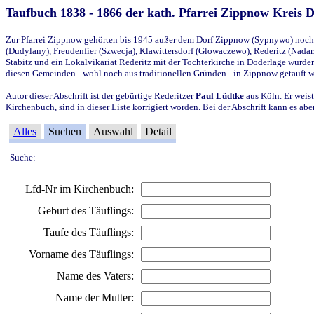
Taufbuch 1838 - 1866 der kath. Pfarrei Zippnow Kreis 
Zur Pfarrei Zippnow gehörten bis 1945 außer dem Dorf Zippnow (Sypnywo) noch d
(Dudylany), Freudenfier (Szwecja), Klawittersdorf (Glowaczewo), Rederitz (Nadarz
Stabitz und ein Lokalvikariat Rederitz mit der Tochterkirche in Doderlage wurd
diesen Gemeinden - wohl noch aus traditionellen Gründen - in Zippnow getauft 
Autor dieser Abschrift ist der gebürtige Rederitzer
Paul Lüdtke
aus Köln. Er weist
Kirchenbuch, sind in dieser Liste korrigiert worden. Bei der Abschrift kann es 
Alles
Suchen
Auswahl
Detail
Suche:
Lfd-Nr im Kirchenbuch:
Geburt des Täuflings:
Taufe des Täuflings:
Vorname des Täuflings:
Name des Vaters:
Name der Mutter: