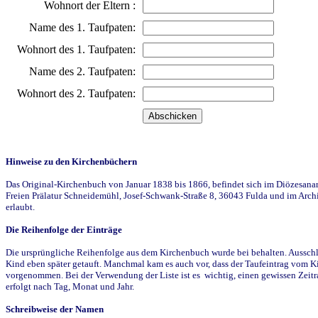
Wohnort der Eltern :
Name des 1. Taufpaten:
Wohnort des 1. Taufpaten:
Name des 2. Taufpaten:
Wohnort des 2. Taufpaten:
Hinweise zu den Kirchenbüchern
Das Original-Kirchenbuch von Januar 1838 bis 1866, befindet sich im Diözesanarch
Freien Prälatur Schneidemühl, Josef-Schwank-Straße 8, 36043 Fulda und im Archi
erlaubt.
Die Reihenfolge der Einträge
Die ursprüngliche Reihenfolge aus dem Kirchenbuch wurde bei behalten. Ausschla
Kind eben später getauft. Manchmal kam es auch vor, dass der Taufeintrag vom Ki
vorgenommen. Bei der Verwendung der Liste ist es wichtig, einen gewissen Zeit
erfolgt nach Tag, Monat und Jahr.
Schreibweise der Namen