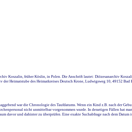
iv Koszalin, früher Köslin, in Polen. Die Anschrift lautet: Diözesanarchiv Koszal
v der Heimatstube des Heimatkreises Deutsch Krone, Ludwigsweg 10, 49152 Bad Ess
ggebend war die Chronologie des Taufdatums. Wenn ein Kind z.B. nach der Geburt 
rchenpersonal nicht unmittelbar vorgenommen wurde. In derartigen Fällen hat man d
raum davor und dahinter zu überprüfen. Eine exakte Suchabfrage nach dem Datum i