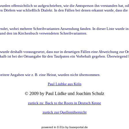
den offensichtlich so aufgeschrieben, wie die Amtsperson ihn verstanden hat, ode
n Dörfern war schließlich Dialekt. In den Fällen bei denen erkannt wurde, dass di
t, wobei mehrere Schreibvarianten Anwendung fanden. In dieser Liste wurde in de
n und den im Kirchenbuch verwendeten Schreibvarianten.
wurde deshalb vorausgesetzt, dass nur in derartigen Fällen eine Abweichung zur O
eshalb ist bei der Ortsangabe für den Taufpaten ein Vorbehalt gegeben. Überwiegen
weitere Angaben wie z. B. eine Heirat, wurden nicht übernommen.
Paul Lüdtke aus Köln
© 2009 by Paul Lüdke und Joachim Schulz
zurück zu: Back to the Roots in Deutsch Krone
zurück zur Quellenübersicht
powered in 0.01s by baseportal.de