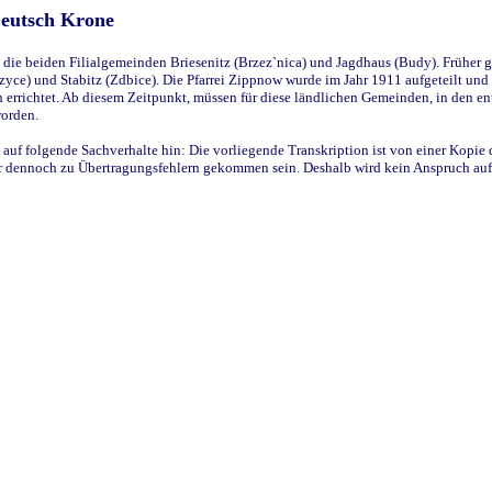
Deutsch Krone
ie beiden Filialgemeinden Briesenitz (Brzez`nica) und Jagdhaus (Budy). Früher g
yce) und Stabitz (Zdbice). Die Pfarrei Zippnow wurde im Jahr 1911 aufgeteilt und e
en errichtet. Ab diesem Zeitpunkt, müssen für diese ländlichen Gemeinden, in den
worden.
 auf folgende Sachverhalte hin: Die vorliegende Transkription ist von einer Kopie 
aber dennoch zu Übertragungsfehlern gekommen sein. Deshalb wird kein Anspruch auf 