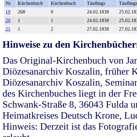
Nr
Kirchenbuch
Kirchenbuch
Täuflings
Täufling
19
268
9
24.02.1838
25.02.18
20
1
1
24.02.1838
25.02.18
21
1
2
27.02.1838
27.02.18
Hinweise zu den Kirchenbücher
Das Original-Kirchenbuch von Jan
Diözesanarchiv Koszalin, früher Kö
Diözesanarchiv Koszalin, Seminar
des Kirchenbuches liegt in der Fr
Schwank-Straße 8, 36043 Fulda u
Heimatkreises Deutsch Krone, Lu
Hinweis: Derzeit ist das Fotograf