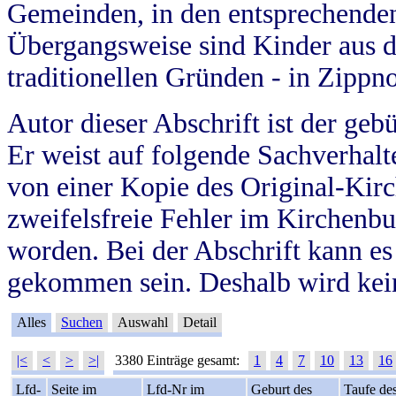
Gemeinden, in den entsprechende
Übergangsweise sind Kinder aus 
traditionellen Gründen - in Zippn
Autor dieser Abschrift ist der geb
Er weist auf folgende Sachverhalte
von einer Kopie des Original-Kirc
zweifelsfreie Fehler im Kirchenbuc
worden. Bei der Abschrift kann e
gekommen sein. Deshalb wird kein
Alles
Suchen
Auswahl
Detail
|<
<
>
>|
3380 Einträge gesamt:
1
4
7
10
13
16
Lfd-
Seite im
Lfd-Nr im
Geburt des
Taufe de