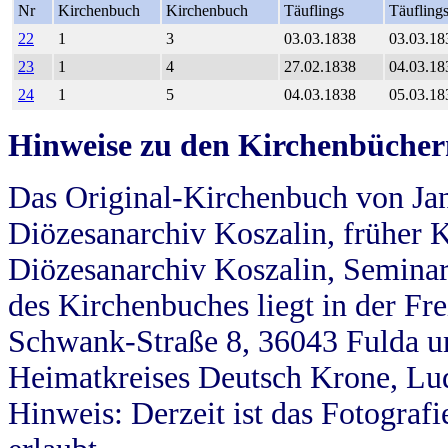
Nr
Kirchenbuch
Kirchenbuch
Täuflings
Täufling
22
1
3
03.03.1838
03.03.18
23
1
4
27.02.1838
04.03.18
24
1
5
04.03.1838
05.03.18
Hinweise zu den Kirchenbücher
Das Original-Kirchenbuch von Jan
Diözesanarchiv Koszalin, früher Kö
Diözesanarchiv Koszalin, Seminar
des Kirchenbuches liegt in der Fr
Schwank-Straße 8, 36043 Fulda u
Heimatkreises Deutsch Krone, Lu
Hinweis: Derzeit ist das Fotograf