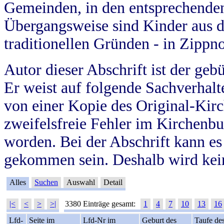
Gemeinden, in den entsprechende
Übergangsweise sind Kinder aus 
traditionellen Gründen - in Zippn
Autor dieser Abschrift ist der geb
Er weist auf folgende Sachverhalte
von einer Kopie des Original-Kirc
zweifelsfreie Fehler im Kirchenbuc
worden. Bei der Abschrift kann e
gekommen sein. Deshalb wird kein
Alles
Suchen
Auswahl
Detail
|<
<
>
>|
3380 Einträge gesamt:
1
4
7
10
13
16
Lfd-
Seite im
Lfd-Nr im
Geburt des
Taufe de