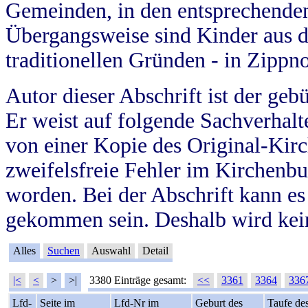
Gemeinden, in den entsprechende
Übergangsweise sind Kinder aus 
traditionellen Gründen - in Zippn
Autor dieser Abschrift ist der geb
Er weist auf folgende Sachverhalte
von einer Kopie des Original-Kirc
zweifelsfreie Fehler im Kirchenbuc
worden. Bei der Abschrift kann e
gekommen sein. Deshalb wird kein
Alles
Suchen
Auswahl
Detail
|<
<
>
>|
3380 Einträge gesamt:
<<
3361
3364
336
Lfd-
Seite im
Lfd-Nr im
Geburt des
Taufe de