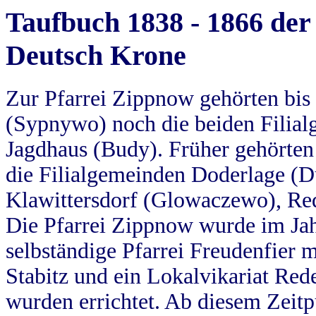
Taufbuch 1838 - 1866 der
Deutsch Krone
Zur Pfarrei Zippnow gehörten bi
(Sypnywo) noch die beiden Filial
Jagdhaus (Budy). Früher gehörten 
die Filialgemeinden Doderlage (D
Klawittersdorf (Glowaczewo), Red
Die Pfarrei Zippnow wurde im Jah
selbständige Pfarrei Freudenfier m
Stabitz und ein Lokalvikariat Red
wurden errichtet. Ab diesem Zeitp