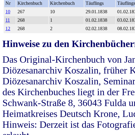
Nr
Kirchenbuch
Kirchenbuch
Täuflings
Täufling
10
267
10
29.01.1838
01.02.18
11
268
1
01.02.1838
03.02.18
12
268
2
02.02.1838
08.02.18
Hinweise zu den Kirchenbücher
Das Original-Kirchenbuch von Jan
Diözesanarchiv Koszalin, früher Kö
Diözesanarchiv Koszalin, Seminar
des Kirchenbuches liegt in der Fr
Schwank-Straße 8, 36043 Fulda u
Heimatkreises Deutsch Krone, Lu
Hinweis: Derzeit ist das Fotograf