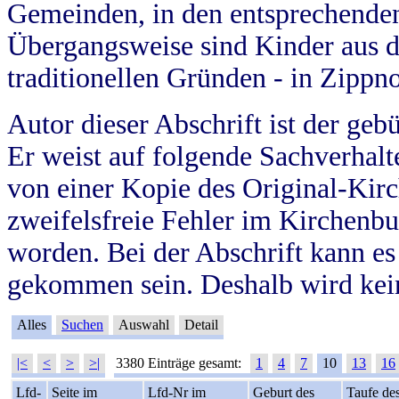
Gemeinden, in den entsprechende
Übergangsweise sind Kinder aus 
traditionellen Gründen - in Zippn
Autor dieser Abschrift ist der geb
Er weist auf folgende Sachverhalte
von einer Kopie des Original-Kirc
zweifelsfreie Fehler im Kirchenbuc
worden. Bei der Abschrift kann e
gekommen sein. Deshalb wird kein
Alles
Suchen
Auswahl
Detail
|<
<
>
>|
3380 Einträge gesamt:
1
4
7
10
13
16
Lfd-
Seite im
Lfd-Nr im
Geburt des
Taufe de