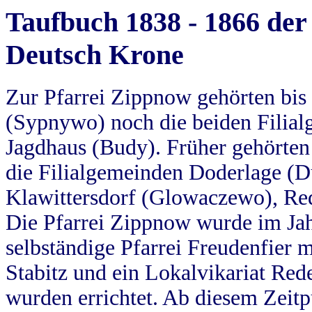
Taufbuch 1838 - 1866 der
Deutsch Krone
Zur Pfarrei Zippnow gehörten bi
(Sypnywo) noch die beiden Filial
Jagdhaus (Budy). Früher gehörten 
die Filialgemeinden Doderlage (D
Klawittersdorf (Glowaczewo), Red
Die Pfarrei Zippnow wurde im Jah
selbständige Pfarrei Freudenfier m
Stabitz und ein Lokalvikariat Red
wurden errichtet. Ab diesem Zeitp