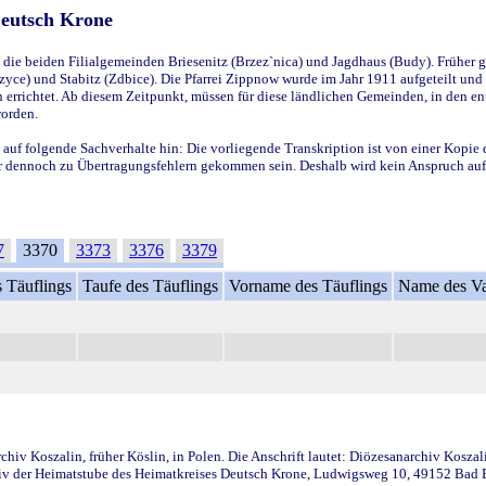
Deutsch Krone
ie beiden Filialgemeinden Briesenitz (Brzez`nica) und Jagdhaus (Budy). Früher g
yce) und Stabitz (Zdbice). Die Pfarrei Zippnow wurde im Jahr 1911 aufgeteilt und e
en errichtet. Ab diesem Zeitpunkt, müssen für diese ländlichen Gemeinden, in den
worden.
 auf folgende Sachverhalte hin: Die vorliegende Transkription ist von einer Kopie 
aber dennoch zu Übertragungsfehlern gekommen sein. Deshalb wird kein Anspruch auf 
7
3370
3373
3376
3379
 Täuflings
Taufe des Täuflings
Vorname des Täuflings
Name des Va
iv Koszalin, früher Köslin, in Polen. Die Anschrift lautet: Diözesanarchiv Koszal
v der Heimatstube des Heimatkreises Deutsch Krone, Ludwigsweg 10, 49152 Bad Ess