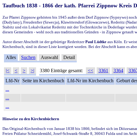
Taufbuch 1838 - 1866 der kath. Pfarrei Zippnow Kreis 
Zur Pfarrei Zippnow gehörten bis 1945 außer dem Dorf Zippnow (Sypnywo) noch d
(Dudylany), Freudenfier (Szwecja), Klawittersdorf (Glowaczewo), Rederitz (Nadarz
Stabitz und ein Lokalvikariat Rederitz mit der Tochterkirche in Doderlage wurd
diesen Gemeinden - wohl noch aus traditionellen Gründen - in Zippnow getauft 
Autor dieser Abschrift ist der gebürtige Rederitzer
Paul Lüdtke
aus Köln. Er weist
Kirchenbuch, sind in dieser Liste korrigiert worden. Bei der Abschrift kann es 
Alles
Suchen
Auswahl
Detail
|<
<
>
>|
3380 Einträge gesamt:
<<
3361
3364
336
Lfd-Nr
Seite im Kirchenbuch
Lfd-Nr im Kirchenbuch
Geburt des
...
...
...
Hinweise zu den Kirchenbüchern
Das Original-Kirchenbuch von Januar 1838 bis 1866, befindet sich im Diözesanarch
Freien Prälatur Schneidemühl, Josef-Schwank-Straße 8, 36043 Fulda und im Archi