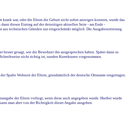
krank war, oder die Eltern die Geburt nicht sofort anzeigen konnten, wurde das
ann diesen Eintrag auf der derzeitigen aktuellen Seite - am Ende -
st aus technischen Gründen nur eingeschränkt möglich. Die Ausgabesortierung
r besser gesagt, wie die Bewohner ihn ausgesprochen haben. Später dann so
e Schreibweise nicht richtig ist, wurden Korrekturen vorgenommen.
r Spalte Wohnort der Eltern, grundsätzlich der deutsche Ortsname eingetragen.
rtsangabe der Eltern vorliegt, wenn diese auch angegeben wurde. Hierbei wurde
d kann man aber von der Richtigkeit dieser Angabe ausgehen.