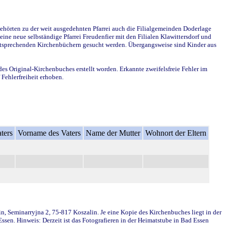
ehörten zu der weit ausgedehnten Pfarrei auch die Filialgemeinden Doderlage
ine neue selbständige Pfarrei Freudenfier mit den Filialen Klawittersdorf und
 entsprechenden Kirchenbüchern gesucht werden. Übergangsweise sind Kinder aus
des Original-Kirchenbuches erstellt worden. Erkannte zweifelsfreie Fehler im
Fehlerfreiheit erhoben.
ters
Vorname des Vaters
Name der Mutter
Wohnort der Eltern
in, Seminarryjna 2, 75-817 Koszalin. Je eine Kopie des Kirchenbuches liegt in der
en. Hinweis: Derzeit ist das Fotografieren in der Heimatstube in Bad Essen