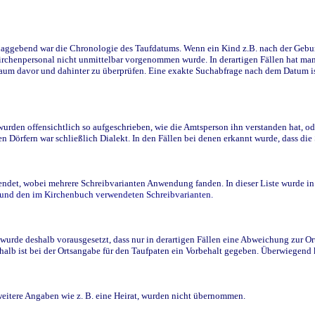
ggebend war die Chronologie des Taufdatums. Wenn ein Kind z.B. nach der Geburt 
rchenpersonal nicht unmittelbar vorgenommen wurde. In derartigen Fällen hat man d
raum davor und dahinter zu überprüfen. Eine exakte Suchabfrage nach dem Datum i
den offensichtlich so aufgeschrieben, wie die Amtsperson ihn verstanden hat, ode
n Dörfern war schließlich Dialekt. In den Fällen bei denen erkannt wurde, dass di
t, wobei mehrere Schreibvarianten Anwendung fanden. In dieser Liste wurde in de
n und den im Kirchenbuch verwendeten Schreibvarianten.
wurde deshalb vorausgesetzt, dass nur in derartigen Fällen eine Abweichung zur O
eshalb ist bei der Ortsangabe für den Taufpaten ein Vorbehalt gegeben. Überwiegen
weitere Angaben wie z. B. eine Heirat, wurden nicht übernommen.