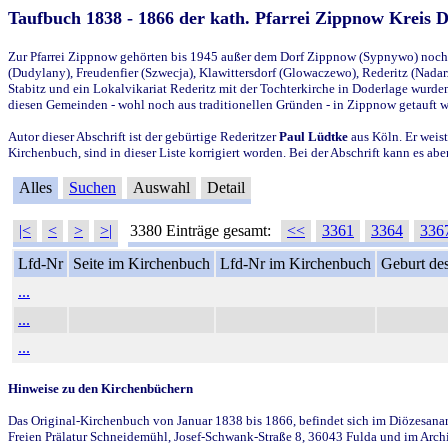
Taufbuch 1838 - 1866 der kath. Pfarrei Zippnow Kreis 
Zur Pfarrei Zippnow gehörten bis 1945 außer dem Dorf Zippnow (Sypnywo) noch d
(Dudylany), Freudenfier (Szwecja), Klawittersdorf (Glowaczewo), Rederitz (Nadarz
Stabitz und ein Lokalvikariat Rederitz mit der Tochterkirche in Doderlage wurd
diesen Gemeinden - wohl noch aus traditionellen Gründen - in Zippnow getauft 
Autor dieser Abschrift ist der gebürtige Rederitzer
Paul Lüdtke
aus Köln. Er weist
Kirchenbuch, sind in dieser Liste korrigiert worden. Bei der Abschrift kann es 
Alles
Suchen
Auswahl
Detail
|<
<
>
>|
3380 Einträge gesamt:
<<
3361
3364
336
Lfd-Nr
Seite im Kirchenbuch
Lfd-Nr im Kirchenbuch
Geburt des
...
...
...
Hinweise zu den Kirchenbüchern
Das Original-Kirchenbuch von Januar 1838 bis 1866, befindet sich im Diözesanarch
Freien Prälatur Schneidemühl, Josef-Schwank-Straße 8, 36043 Fulda und im Archi