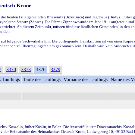
Deutsch Krone
ie beiden Filialgemeinden Briesenitz (Brzez`nica) und Jagdhaus (Budy). Früher g
yce) und Stabitz (Zdbice). Die Pfarrei Zippnow wurde im Jahr 1911 aufgeteilt und e
en errichtet. Ab diesem Zeitpunkt, müssen für diese ländlichen Gemeinden, in den
worden.
 auf folgende Sachverhalte hin: Die vorliegende Transkription ist von einer Kopie 
aber dennoch zu Übertragungsfehlern gekommen sein. Deshalb wird kein Anspruch auf 
7
3370
3373
3376
3379
 Täuflings
Taufe des Täuflings
Vorname des Täuflings
Name des Va
iv Koszalin, früher Köslin, in Polen. Die Anschrift lautet: Diözesanarchiv Koszal
v der Heimatstube des Heimatkreises Deutsch Krone, Ludwigsweg 10, 49152 Bad Ess