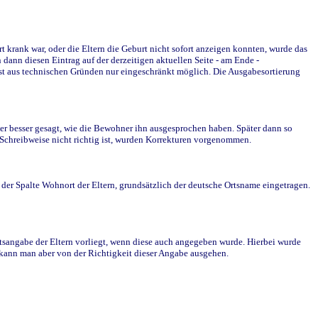
krank war, oder die Eltern die Geburt nicht sofort anzeigen konnten, wurde das
ann diesen Eintrag auf der derzeitigen aktuellen Seite - am Ende -
st aus technischen Gründen nur eingeschränkt möglich. Die Ausgabesortierung
r besser gesagt, wie die Bewohner ihn ausgesprochen haben. Später dann so
e Schreibweise nicht richtig ist, wurden Korrekturen vorgenommen.
r Spalte Wohnort der Eltern, grundsätzlich der deutsche Ortsname eingetragen.
rtsangabe der Eltern vorliegt, wenn diese auch angegeben wurde. Hierbei wurde
d kann man aber von der Richtigkeit dieser Angabe ausgehen.