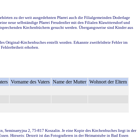
ehörten zu der weit ausgedehnten Pfarrei auch die Filialgemeinden Doderlage
ine neue selbständige Pfarrei Freudenfier mit den Filialen Klawittersdorf und
 entsprechenden Kirchenbüchern gesucht werden. Übergangsweise sind Kinder aus
des Original-Kirchenbuches erstellt worden. Erkannte zweifelsfreie Fehler im
Fehlerfreiheit erhoben.
ters
Vorname des Vaters
Name der Mutter
Wohnort der Eltern
in, Seminarryjna 2, 75-817 Koszalin. Je eine Kopie des Kirchenbuches liegt in der
en. Hinweis: Derzeit ist das Fotografieren in der Heimatstube in Bad Essen