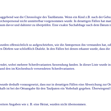
ggebend war die Chronologie des Taufdatums. Wenn ein Kind z.B. nach der Geburt 
rchenpersonal nicht unmittelbar vorgenommen wurde. In derartigen Fällen hat man d
raum davor und dahinter zu überprüfen. Eine exakte Suchabfrage nach dem Datum i
den offensichtlich so aufgeschrieben, wie die Amtsperson ihn verstanden hat, ode
n Dörfern war schließlich Dialekt. In den Fällen bei denen erkannt wurde, dass di
t, wobei mehrere Schreibvarianten Anwendung fanden. In dieser Liste wurde in de
n und den im Kirchenbuch verwendeten Schreibvarianten.
wurde deshalb vorausgesetzt, dass nur in derartigen Fällen eine Abweichung zur O
eshalb ist bei der Ortsangabe für den Taufpaten ein Vorbehalt gegeben. Überwiegen
weitere Angaben wie z. B. eine Heirat, wurden nicht übernommen.