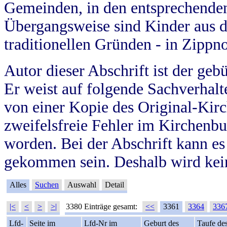
Gemeinden, in den entsprechende
Übergangsweise sind Kinder aus 
traditionellen Gründen - in Zippn
Autor dieser Abschrift ist der geb
Er weist auf folgende Sachverhalte
von einer Kopie des Original-Kirc
zweifelsfreie Fehler im Kirchenbuc
worden. Bei der Abschrift kann e
gekommen sein. Deshalb wird kein
Alles
Suchen
Auswahl
Detail
|<
<
>
>|
3380 Einträge gesamt:
<<
3361
3364
336
Lfd-
Seite im
Lfd-Nr im
Geburt des
Taufe de