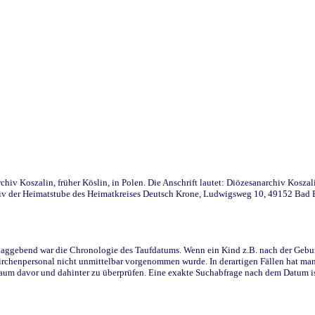
iv Koszalin, früher Köslin, in Polen. Die Anschrift lautet: Diözesanarchiv Koszal
v der Heimatstube des Heimatkreises Deutsch Krone, Ludwigsweg 10, 49152 Bad Ess
ggebend war die Chronologie des Taufdatums. Wenn ein Kind z.B. nach der Geburt 
rchenpersonal nicht unmittelbar vorgenommen wurde. In derartigen Fällen hat man d
raum davor und dahinter zu überprüfen. Eine exakte Suchabfrage nach dem Datum i