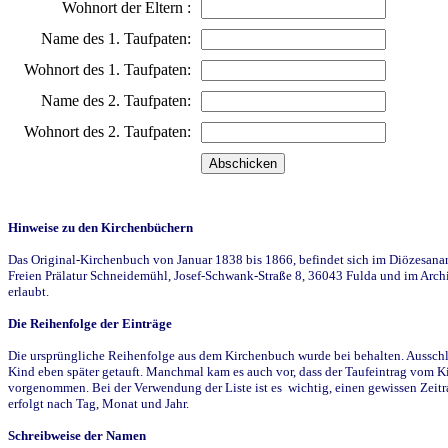
Wohnort der Eltern :
Name des 1. Taufpaten:
Wohnort des 1. Taufpaten:
Name des 2. Taufpaten:
Wohnort des 2. Taufpaten:
Hinweise zu den Kirchenbüchern
Das Original-Kirchenbuch von Januar 1838 bis 1866, befindet sich im Diözesanarch
Freien Prälatur Schneidemühl, Josef-Schwank-Straße 8, 36043 Fulda und im Archi
erlaubt.
Die Reihenfolge der Einträge
Die ursprüngliche Reihenfolge aus dem Kirchenbuch wurde bei behalten. Ausschla
Kind eben später getauft. Manchmal kam es auch vor, dass der Taufeintrag vom Ki
vorgenommen. Bei der Verwendung der Liste ist es wichtig, einen gewissen Zeit
erfolgt nach Tag, Monat und Jahr.
Schreibweise der Namen