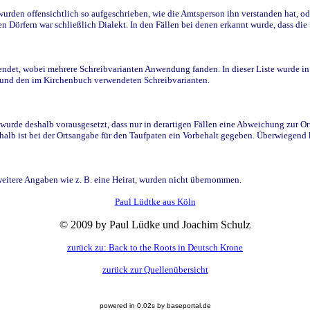
den offensichtlich so aufgeschrieben, wie die Amtsperson ihn verstanden hat, ode
n Dörfern war schließlich Dialekt. In den Fällen bei denen erkannt wurde, dass di
t, wobei mehrere Schreibvarianten Anwendung fanden. In dieser Liste wurde in de
n und den im Kirchenbuch verwendeten Schreibvarianten.
wurde deshalb vorausgesetzt, dass nur in derartigen Fällen eine Abweichung zur O
eshalb ist bei der Ortsangabe für den Taufpaten ein Vorbehalt gegeben. Überwiegen
weitere Angaben wie z. B. eine Heirat, wurden nicht übernommen.
Paul Lüdtke aus Köln
© 2009 by Paul Lüdke und Joachim Schulz
zurück zu: Back to the Roots in Deutsch Krone
zurück zur Quellenübersicht
powered in 0.02s by baseportal.de