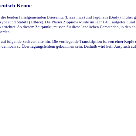
Deutsch Krone
ie beiden Filialgemeinden Briesenitz (Brzez`nica) und Jagdhaus (Budy). Früher g
yce) und Stabitz (Zdbice). Die Pfarrei Zippnow wurde im Jahr 1911 aufgeteilt und e
en errichtet. Ab diesem Zeitpunkt, müssen für diese ländlichen Gemeinden, in den
worden.
 auf folgende Sachverhalte hin: Die vorliegende Transkription ist von einer Kopie 
aber dennoch zu Übertragungsfehlern gekommen sein. Deshalb wird kein Anspruch auf 