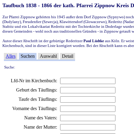
Taufbuch 1838 - 1866 der kath. Pfarrei Zippnow Kreis 
Zur Pfarrei Zippnow gehörten bis 1945 außer dem Dorf Zippnow (Sypnywo) noch d
(Dudylany), Freudenfier (Szwecja), Klawittersdorf (Glowaczewo), Rederitz (Nadarz
Stabitz und ein Lokalvikariat Rederitz mit der Tochterkirche in Doderlage wurd
diesen Gemeinden - wohl noch aus traditionellen Gründen - in Zippnow getauft 
Autor dieser Abschrift ist der gebürtige Rederitzer
Paul Lüdtke
aus Köln. Er weist
Kirchenbuch, sind in dieser Liste korrigiert worden. Bei der Abschrift kann es 
Alles
Suchen
Auswahl
Detail
Suche:
Lfd-Nr im Kirchenbuch:
Geburt des Täuflings:
Taufe des Täuflings:
Vorname des Täuflings:
Name des Vaters:
Name der Mutter: