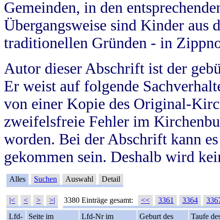
Gemeinden, in den entsprechende
Übergangsweise sind Kinder aus 
traditionellen Gründen - in Zippn
Autor dieser Abschrift ist der geb
Er weist auf folgende Sachverhalte
von einer Kopie des Original-Kirc
zweifelsfreie Fehler im Kirchenbuc
worden. Bei der Abschrift kann e
gekommen sein. Deshalb wird kein
Alles
Suchen
Auswahl
Detail
|<
<
>
>|
3380 Einträge gesamt:
<<
3361
3364
336
Lfd-
Seite im
Lfd-Nr im
Geburt des
Taufe de