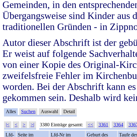
Gemeinden, in den entsprechende
Übergangsweise sind Kinder aus 
traditionellen Gründen - in Zippn
Autor dieser Abschrift ist der geb
Er weist auf folgende Sachverhalte
von einer Kopie des Original-Kirc
zweifelsfreie Fehler im Kirchenbuc
worden. Bei der Abschrift kann e
gekommen sein. Deshalb wird kein
Alles
Suchen
Auswahl
Detail
|<
<
>
>|
3380 Einträge gesamt:
<<
3361
3364
336
Lfd-
Seite im
Lfd-Nr im
Geburt des
Taufe de