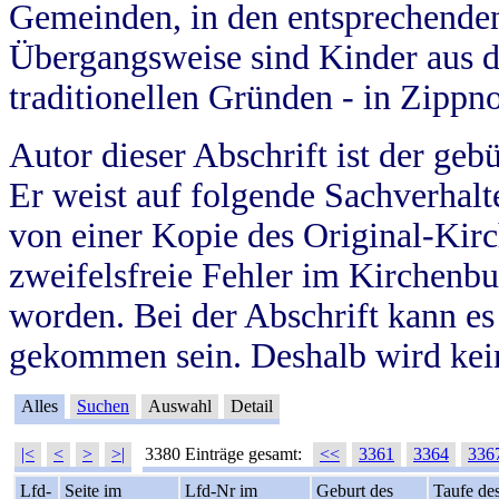
Gemeinden, in den entsprechende
Übergangsweise sind Kinder aus 
traditionellen Gründen - in Zippn
Autor dieser Abschrift ist der geb
Er weist auf folgende Sachverhalte
von einer Kopie des Original-Kirc
zweifelsfreie Fehler im Kirchenbuc
worden. Bei der Abschrift kann e
gekommen sein. Deshalb wird kein
Alles
Suchen
Auswahl
Detail
|<
<
>
>|
3380 Einträge gesamt:
<<
3361
3364
336
Lfd-
Seite im
Lfd-Nr im
Geburt des
Taufe de