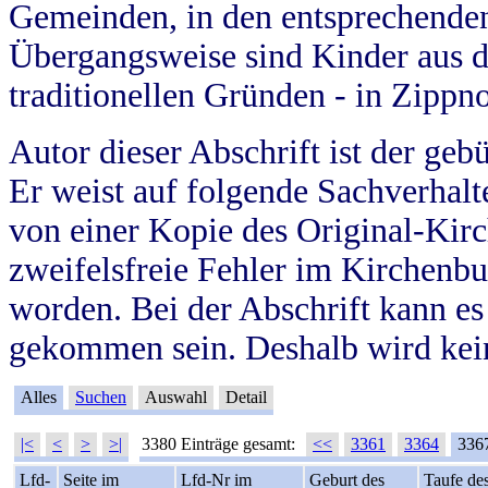
Gemeinden, in den entsprechende
Übergangsweise sind Kinder aus 
traditionellen Gründen - in Zippn
Autor dieser Abschrift ist der geb
Er weist auf folgende Sachverhalte
von einer Kopie des Original-Kirc
zweifelsfreie Fehler im Kirchenbuc
worden. Bei der Abschrift kann e
gekommen sein. Deshalb wird kein
Alles
Suchen
Auswahl
Detail
|<
<
>
>|
3380 Einträge gesamt:
<<
3361
3364
336
Lfd-
Seite im
Lfd-Nr im
Geburt des
Taufe de