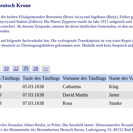
Deutsch Krone
ie beiden Filialgemeinden Briesenitz (Brzez`nica) und Jagdhaus (Budy). Früher g
yce) und Stabitz (Zdbice). Die Pfarrei Zippnow wurde im Jahr 1911 aufgeteilt und e
en errichtet. Ab diesem Zeitpunkt, müssen für diese ländlichen Gemeinden, in den
worden.
 auf folgende Sachverhalte hin: Die vorliegende Transkription ist von einer Kopie 
aber dennoch zu Übertragungsfehlern gekommen sein. Deshalb wird kein Anspruch auf 
19
22
25
28
>>
 Täuflings
Taufe des Täuflings
Vorname des Täuflings
Name des Va
8
05.03.1838
Catharina
Klug
8
07.03.1838
David Martin
Jaster
8
07.03.1838
Rosa
Stanke
iv Koszalin, früher Köslin, in Polen. Die Anschrift lautet: Diözesanarchiv Koszal
v der Heimatstube des Heimatkreises Deutsch Krone, Ludwigsweg 10, 49152 Bad Ess