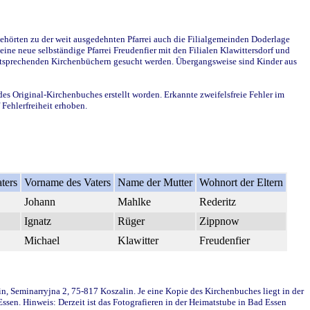
ehörten zu der weit ausgedehnten Pfarrei auch die Filialgemeinden Doderlage
ine neue selbständige Pfarrei Freudenfier mit den Filialen Klawittersdorf und
 entsprechenden Kirchenbüchern gesucht werden. Übergangsweise sind Kinder aus
des Original-Kirchenbuches erstellt worden. Erkannte zweifelsfreie Fehler im
Fehlerfreiheit erhoben.
ters
Vorname des Vaters
Name der Mutter
Wohnort der Eltern
Johann
Mahlke
Rederitz
Ignatz
Rüger
Zippnow
Michael
Klawitter
Freudenfier
in, Seminarryjna 2, 75-817 Koszalin. Je eine Kopie des Kirchenbuches liegt in der
en. Hinweis: Derzeit ist das Fotografieren in der Heimatstube in Bad Essen