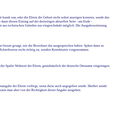
krank war, oder die Eltern die Geburt nicht sofort anzeigen konnten, wurde das
ann diesen Eintrag auf der derzeitigen aktuellen Seite - am Ende -
st aus technischen Gründen nur eingeschränkt möglich. Die Ausgabesortierung
r besser gesagt, wie die Bewohner ihn ausgesprochen haben. Später dann so
e Schreibweise nicht richtig ist, wurden Korrekturen vorgenommen.
r Spalte Wohnort der Eltern, grundsätzlich der deutsche Ortsname eingetragen.
rtsangabe der Eltern vorliegt, wenn diese auch angegeben wurde. Hierbei wurde
d kann man aber von der Richtigkeit dieser Angabe ausgehen.