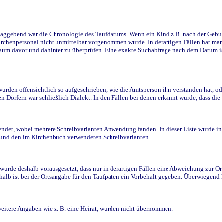
ggebend war die Chronologie des Taufdatums. Wenn ein Kind z.B. nach der Geburt 
rchenpersonal nicht unmittelbar vorgenommen wurde. In derartigen Fällen hat man d
raum davor und dahinter zu überprüfen. Eine exakte Suchabfrage nach dem Datum i
den offensichtlich so aufgeschrieben, wie die Amtsperson ihn verstanden hat, ode
n Dörfern war schließlich Dialekt. In den Fällen bei denen erkannt wurde, dass di
t, wobei mehrere Schreibvarianten Anwendung fanden. In dieser Liste wurde in de
n und den im Kirchenbuch verwendeten Schreibvarianten.
wurde deshalb vorausgesetzt, dass nur in derartigen Fällen eine Abweichung zur O
eshalb ist bei der Ortsangabe für den Taufpaten ein Vorbehalt gegeben. Überwiegen
weitere Angaben wie z. B. eine Heirat, wurden nicht übernommen.