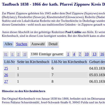
Taufbuch 1838 - 1866 der kath. Pfarrei Zippnow Kreis 
Zur Pfarrei Zippnow gehörten bis 1945 außer dem Dorf Zippnow (Sypnywo) noch d
(Dudylany), Freudenfier (Szwecja), Klawittersdorf (Glowaczewo), Rederitz (Nadarz
Stabitz und ein Lokalvikariat Rederitz mit der Tochterkirche in Doderlage wurd
diesen Gemeinden - wohl noch aus traditionellen Gründen - in Zippnow getauft 
Autor dieser Abschrift ist der gebürtige Rederitzer
Paul Lüdtke
aus Köln. Er weist
Kirchenbuch, sind in dieser Liste korrigiert worden. Bei der Abschrift kann es 
Alles
Suchen
Auswahl
Detail
|<
<
>
>|
3380 Einträge gesamt:
1
4
7
10
13
16
Lfd-Nr
Seite im Kirchenbuch
Lfd-Nr im Kirchenbuch
Geburt des
25
1
6
04.03.183
26
1
7
05.03.183
27
1
8
06.03.183
Hinweise zu den Kirchenbüchern
Das Original-Kirchenbuch von Januar 1838 bis 1866, befindet sich im Diözesanarch
Freien Prälatur Schneidemühl, Josef-Schwank-Straße 8, 36043 Fulda und im Archi