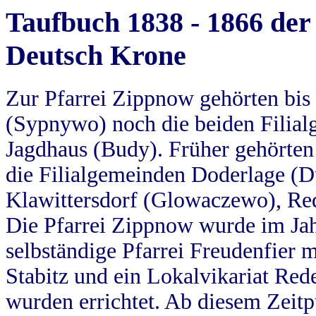
Taufbuch 1838 - 1866 der
Deutsch Krone
Zur Pfarrei Zippnow gehörten bi
(Sypnywo) noch die beiden Filial
Jagdhaus (Budy). Früher gehörten 
die Filialgemeinden Doderlage (D
Klawittersdorf (Glowaczewo), Red
Die Pfarrei Zippnow wurde im Jah
selbständige Pfarrei Freudenfier m
Stabitz und ein Lokalvikariat Red
wurden errichtet. Ab diesem Zeitp