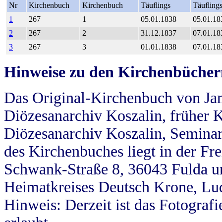
Nr
Kirchenbuch
Kirchenbuch
Täuflings
Täufling
1
267
1
05.01.1838
05.01.18
2
267
2
31.12.1837
07.01.18
3
267
3
01.01.1838
07.01.18
Hinweise zu den Kirchenbücher
Das Original-Kirchenbuch von Jan
Diözesanarchiv Koszalin, früher Kö
Diözesanarchiv Koszalin, Seminar
des Kirchenbuches liegt in der Fr
Schwank-Straße 8, 36043 Fulda u
Heimatkreises Deutsch Krone, Lu
Hinweis: Derzeit ist das Fotograf