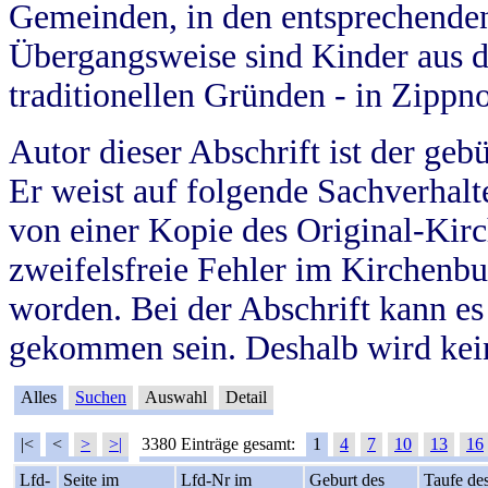
Gemeinden, in den entsprechende
Übergangsweise sind Kinder aus 
traditionellen Gründen - in Zippn
Autor dieser Abschrift ist der geb
Er weist auf folgende Sachverhalte
von einer Kopie des Original-Kirc
zweifelsfreie Fehler im Kirchenbuc
worden. Bei der Abschrift kann e
gekommen sein. Deshalb wird kein
Alles
Suchen
Auswahl
Detail
|<
<
>
>|
3380 Einträge gesamt:
1
4
7
10
13
16
Lfd-
Seite im
Lfd-Nr im
Geburt des
Taufe de