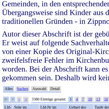
Gemeinden, in den entsprechende
Übergangsweise sind Kinder aus 
traditionellen Gründen - in Zippn
Autor dieser Abschrift ist der geb
Er weist auf folgende Sachverhalte
von einer Kopie des Original-Kirc
zweifelsfreie Fehler im Kirchenbuc
worden. Bei der Abschrift kann e
gekommen sein. Deshalb wird kein
Alles
Suchen
Auswahl
Detail
|<
<
>
>|
3380 Einträge gesamt:
1
4
7
10
13
16
Lfd-
Seite im
Lfd-Nr im
Geburt des
Taufe de