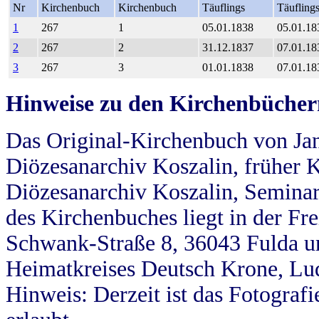
Nr
Kirchenbuch
Kirchenbuch
Täuflings
Täufling
1
267
1
05.01.1838
05.01.18
2
267
2
31.12.1837
07.01.18
3
267
3
01.01.1838
07.01.18
Hinweise zu den Kirchenbücher
Das Original-Kirchenbuch von Jan
Diözesanarchiv Koszalin, früher Kö
Diözesanarchiv Koszalin, Seminar
des Kirchenbuches liegt in der Fr
Schwank-Straße 8, 36043 Fulda u
Heimatkreises Deutsch Krone, Lu
Hinweis: Derzeit ist das Fotograf