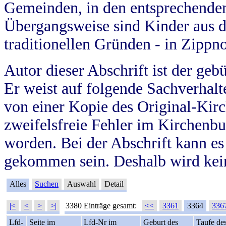
Gemeinden, in den entsprechende
Übergangsweise sind Kinder aus 
traditionellen Gründen - in Zippn
Autor dieser Abschrift ist der geb
Er weist auf folgende Sachverhalte
von einer Kopie des Original-Kirc
zweifelsfreie Fehler im Kirchenbuc
worden. Bei der Abschrift kann e
gekommen sein. Deshalb wird kein
Alles
Suchen
Auswahl
Detail
|<
<
>
>|
3380 Einträge gesamt:
<<
3361
3364
336
Lfd-
Seite im
Lfd-Nr im
Geburt des
Taufe de