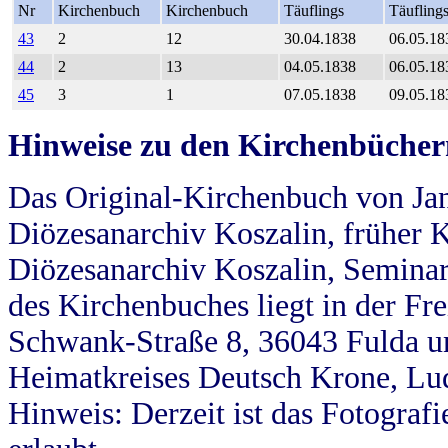
Nr
Kirchenbuch
Kirchenbuch
Täuflings
Täufling
43
2
12
30.04.1838
06.05.18
44
2
13
04.05.1838
06.05.18
45
3
1
07.05.1838
09.05.18
Hinweise zu den Kirchenbücher
Das Original-Kirchenbuch von Jan
Diözesanarchiv Koszalin, früher Kö
Diözesanarchiv Koszalin, Seminar
des Kirchenbuches liegt in der Fr
Schwank-Straße 8, 36043 Fulda u
Heimatkreises Deutsch Krone, Lu
Hinweis: Derzeit ist das Fotograf