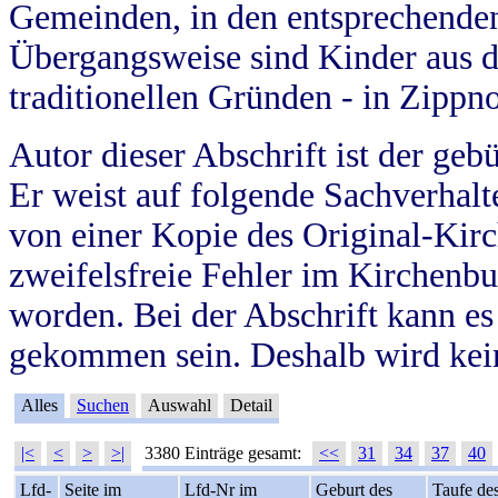
Gemeinden, in den entsprechende
Übergangsweise sind Kinder aus 
traditionellen Gründen - in Zippn
Autor dieser Abschrift ist der geb
Er weist auf folgende Sachverhalte
von einer Kopie des Original-Kirc
zweifelsfreie Fehler im Kirchenbuc
worden. Bei der Abschrift kann e
gekommen sein. Deshalb wird kein
Alles
Suchen
Auswahl
Detail
|<
<
>
>|
3380 Einträge gesamt:
<<
31
34
37
40
Lfd-
Seite im
Lfd-Nr im
Geburt des
Taufe de