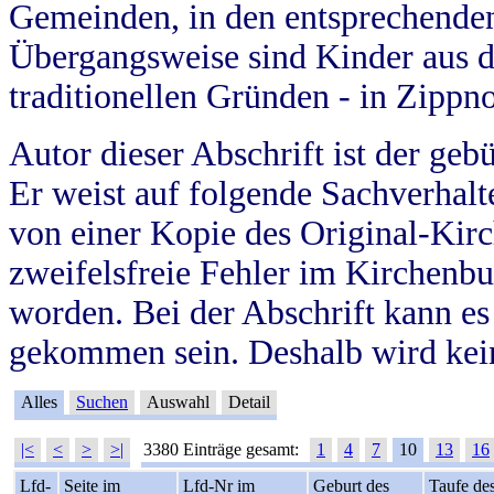
Gemeinden, in den entsprechende
Übergangsweise sind Kinder aus 
traditionellen Gründen - in Zippn
Autor dieser Abschrift ist der geb
Er weist auf folgende Sachverhalte
von einer Kopie des Original-Kirc
zweifelsfreie Fehler im Kirchenbuc
worden. Bei der Abschrift kann e
gekommen sein. Deshalb wird kein
Alles
Suchen
Auswahl
Detail
|<
<
>
>|
3380 Einträge gesamt:
1
4
7
10
13
16
Lfd-
Seite im
Lfd-Nr im
Geburt des
Taufe de