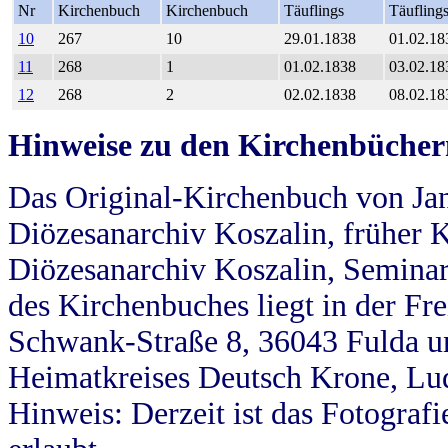
Nr
Kirchenbuch
Kirchenbuch
Täuflings
Täufling
10
267
10
29.01.1838
01.02.18
11
268
1
01.02.1838
03.02.18
12
268
2
02.02.1838
08.02.18
Hinweise zu den Kirchenbücher
Das Original-Kirchenbuch von Jan
Diözesanarchiv Koszalin, früher Kö
Diözesanarchiv Koszalin, Seminar
des Kirchenbuches liegt in der Fr
Schwank-Straße 8, 36043 Fulda u
Heimatkreises Deutsch Krone, Lu
Hinweis: Derzeit ist das Fotograf