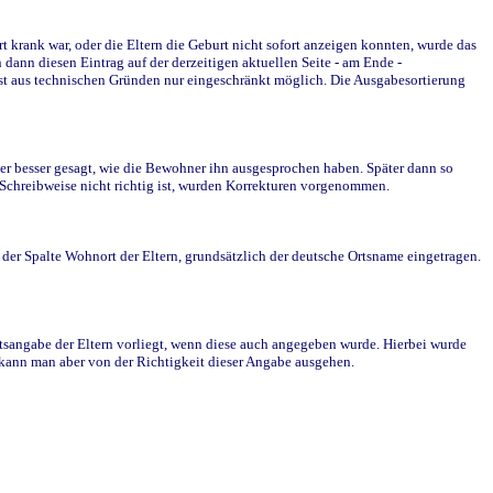
krank war, oder die Eltern die Geburt nicht sofort anzeigen konnten, wurde das
ann diesen Eintrag auf der derzeitigen aktuellen Seite - am Ende -
st aus technischen Gründen nur eingeschränkt möglich. Die Ausgabesortierung
r besser gesagt, wie die Bewohner ihn ausgesprochen haben. Später dann so
e Schreibweise nicht richtig ist, wurden Korrekturen vorgenommen.
r Spalte Wohnort der Eltern, grundsätzlich der deutsche Ortsname eingetragen.
rtsangabe der Eltern vorliegt, wenn diese auch angegeben wurde. Hierbei wurde
d kann man aber von der Richtigkeit dieser Angabe ausgehen.