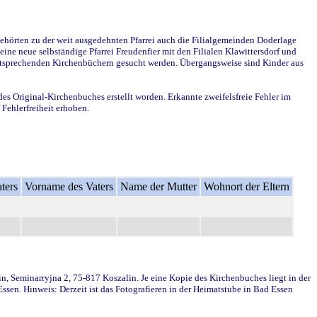
ehörten zu der weit ausgedehnten Pfarrei auch die Filialgemeinden Doderlage
ine neue selbständige Pfarrei Freudenfier mit den Filialen Klawittersdorf und
 entsprechenden Kirchenbüchern gesucht werden. Übergangsweise sind Kinder aus
des Original-Kirchenbuches erstellt worden. Erkannte zweifelsfreie Fehler im
Fehlerfreiheit erhoben.
ters
Vorname des Vaters
Name der Mutter
Wohnort der Eltern
in, Seminarryjna 2, 75-817 Koszalin. Je eine Kopie des Kirchenbuches liegt in der
en. Hinweis: Derzeit ist das Fotografieren in der Heimatstube in Bad Essen