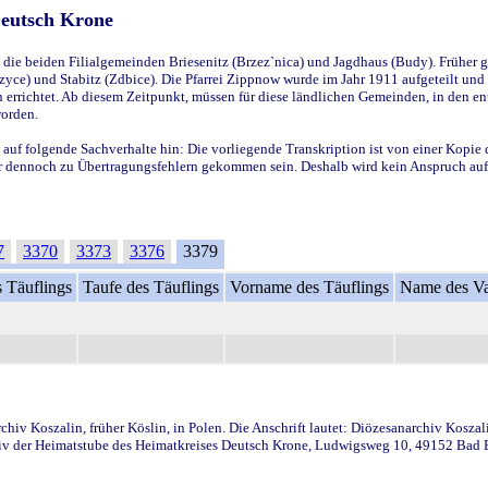
Deutsch Krone
ie beiden Filialgemeinden Briesenitz (Brzez`nica) und Jagdhaus (Budy). Früher g
yce) und Stabitz (Zdbice). Die Pfarrei Zippnow wurde im Jahr 1911 aufgeteilt und e
en errichtet. Ab diesem Zeitpunkt, müssen für diese ländlichen Gemeinden, in den
worden.
 auf folgende Sachverhalte hin: Die vorliegende Transkription ist von einer Kopie 
aber dennoch zu Übertragungsfehlern gekommen sein. Deshalb wird kein Anspruch auf 
7
3370
3373
3376
3379
 Täuflings
Taufe des Täuflings
Vorname des Täuflings
Name des Va
iv Koszalin, früher Köslin, in Polen. Die Anschrift lautet: Diözesanarchiv Koszal
v der Heimatstube des Heimatkreises Deutsch Krone, Ludwigsweg 10, 49152 Bad Ess