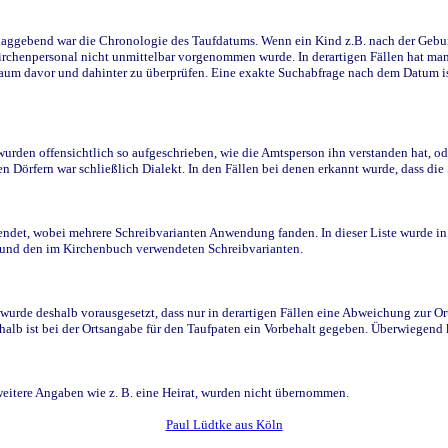
ggebend war die Chronologie des Taufdatums. Wenn ein Kind z.B. nach der Geburt 
rchenpersonal nicht unmittelbar vorgenommen wurde. In derartigen Fällen hat man d
raum davor und dahinter zu überprüfen. Eine exakte Suchabfrage nach dem Datum i
den offensichtlich so aufgeschrieben, wie die Amtsperson ihn verstanden hat, ode
n Dörfern war schließlich Dialekt. In den Fällen bei denen erkannt wurde, dass di
t, wobei mehrere Schreibvarianten Anwendung fanden. In dieser Liste wurde in de
n und den im Kirchenbuch verwendeten Schreibvarianten.
wurde deshalb vorausgesetzt, dass nur in derartigen Fällen eine Abweichung zur O
eshalb ist bei der Ortsangabe für den Taufpaten ein Vorbehalt gegeben. Überwiegen
weitere Angaben wie z. B. eine Heirat, wurden nicht übernommen.
Paul Lüdtke aus Köln