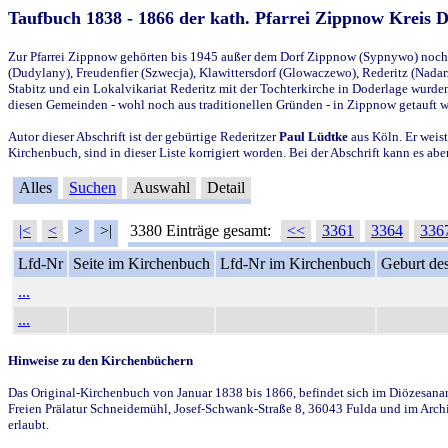
Taufbuch 1838 - 1866 der kath. Pfarrei Zippnow Kreis 
Zur Pfarrei Zippnow gehörten bis 1945 außer dem Dorf Zippnow (Sypnywo) noch d
(Dudylany), Freudenfier (Szwecja), Klawittersdorf (Glowaczewo), Rederitz (Nadarz
Stabitz und ein Lokalvikariat Rederitz mit der Tochterkirche in Doderlage wurd
diesen Gemeinden - wohl noch aus traditionellen Gründen - in Zippnow getauft 
Autor dieser Abschrift ist der gebürtige Rederitzer
Paul Lüdtke
aus Köln. Er weist
Kirchenbuch, sind in dieser Liste korrigiert worden. Bei der Abschrift kann es 
Alles
Suchen
Auswahl
Detail
|<
<
>
>|
3380 Einträge gesamt:
<<
3361
3364
336
Lfd-Nr
Seite im Kirchenbuch
Lfd-Nr im Kirchenbuch
Geburt des
...
...
Hinweise zu den Kirchenbüchern
Das Original-Kirchenbuch von Januar 1838 bis 1866, befindet sich im Diözesanarch
Freien Prälatur Schneidemühl, Josef-Schwank-Straße 8, 36043 Fulda und im Archi
erlaubt.