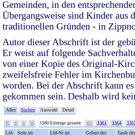
Gemeinden, in den entsprechende
Übergangsweise sind Kinder aus 
traditionellen Gründen - in Zippn
Autor dieser Abschrift ist der geb
Er weist auf folgende Sachverhalte
von einer Kopie des Original-Kirc
zweifelsfreie Fehler im Kirchenbuc
worden. Bei der Abschrift kann e
gekommen sein. Deshalb wird kein
Alles
Suchen
Auswahl
Detail
|<
<
>
>|
3380 Einträge gesamt:
<<
3361
3364
336
Lfd-
Seite im
Lfd-Nr im
Geburt des
Taufe de