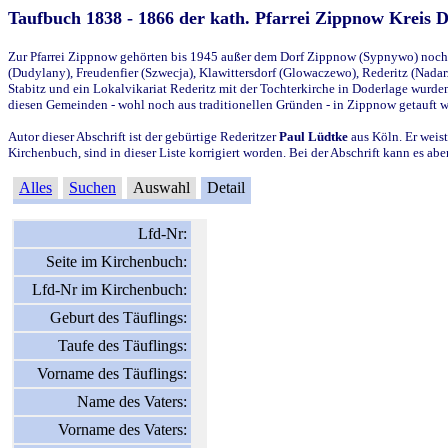
Taufbuch 1838 - 1866 der kath. Pfarrei Zippnow Kreis 
Zur Pfarrei Zippnow gehörten bis 1945 außer dem Dorf Zippnow (Sypnywo) noch d
(Dudylany), Freudenfier (Szwecja), Klawittersdorf (Glowaczewo), Rederitz (Nadarz
Stabitz und ein Lokalvikariat Rederitz mit der Tochterkirche in Doderlage wurd
diesen Gemeinden - wohl noch aus traditionellen Gründen - in Zippnow getauft 
Autor dieser Abschrift ist der gebürtige Rederitzer
Paul Lüdtke
aus Köln. Er weist
Kirchenbuch, sind in dieser Liste korrigiert worden. Bei der Abschrift kann es 
Alles
Suchen
Auswahl
Detail
Lfd-Nr:
Seite im Kirchenbuch:
Lfd-Nr im Kirchenbuch:
Geburt des Täuflings:
Taufe des Täuflings:
Vorname des Täuflings:
Name des Vaters:
Vorname des Vaters: