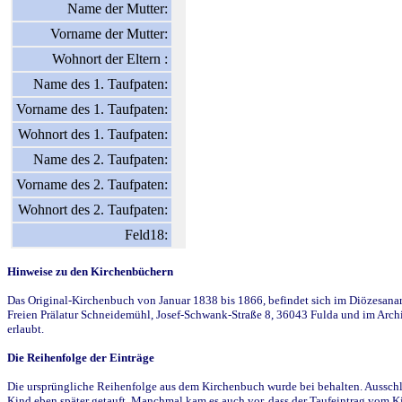
Name der Mutter:
Vorname der Mutter:
Wohnort der Eltern :
Name des 1. Taufpaten:
Vorname des 1. Taufpaten:
Wohnort des 1. Taufpaten:
Name des 2. Taufpaten:
Vorname des 2. Taufpaten:
Wohnort des 2. Taufpaten:
Feld18:
Hinweise zu den Kirchenbüchern
Das Original-Kirchenbuch von Januar 1838 bis 1866, befindet sich im Diözesanarch
Freien Prälatur Schneidemühl, Josef-Schwank-Straße 8, 36043 Fulda und im Archi
erlaubt.
Die Reihenfolge der Einträge
Die ursprüngliche Reihenfolge aus dem Kirchenbuch wurde bei behalten. Ausschla
Kind eben später getauft. Manchmal kam es auch vor, dass der Taufeintrag vom Ki