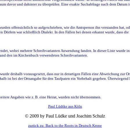
raum davor und dahinter zu überprüfen. Eine exakte Suchabfrage nach dem Datum i
den offensichtlich so aufgeschrieben, wie die Amtsperson ihn verstanden hat, ode
n Dörfern war schließlich Dialekt. In den Fällen bei denen erkannt wurde, dass di
t, wobei mehrere Schreibvarianten Anwendung fanden. In dieser Liste wurde in de
n und den im Kirchenbuch verwendeten Schreibvarianten.
wurde deshalb vorausgesetzt, dass nur in derartigen Fällen eine Abweichung zur O
eshalb ist bei der Ortsangabe für den Taufpaten ein Vorbehalt gegeben. Überwiegen
weitere Angaben wie z. B. eine Heirat, wurden nicht übernommen.
Paul Lüdtke aus Köln
© 2009 by Paul Lüdke und Joachim Schulz
zurück zu: Back to the Roots in Deutsch Krone