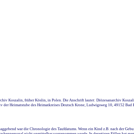
iv Koszalin, früher Köslin, in Polen. Die Anschrift lautet: Diözesanarchiv Koszal
v der Heimatstube des Heimatkreises Deutsch Krone, Ludwigsweg 10, 49152 Bad Ess
ggebend war die Chronologie des Taufdatums. Wenn ein Kind z.B. nach der Geburt 
rchenpersonal nicht unmittelbar vorgenommen wurde. In derartigen Fällen hat man d