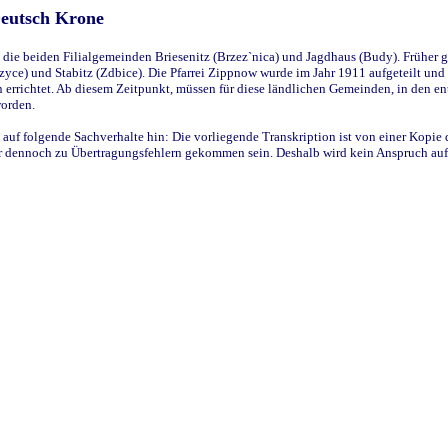
Deutsch Krone
ie beiden Filialgemeinden Briesenitz (Brzez`nica) und Jagdhaus (Budy). Früher g
yce) und Stabitz (Zdbice). Die Pfarrei Zippnow wurde im Jahr 1911 aufgeteilt und e
en errichtet. Ab diesem Zeitpunkt, müssen für diese ländlichen Gemeinden, in den
worden.
 auf folgende Sachverhalte hin: Die vorliegende Transkription ist von einer Kopie 
aber dennoch zu Übertragungsfehlern gekommen sein. Deshalb wird kein Anspruch auf 