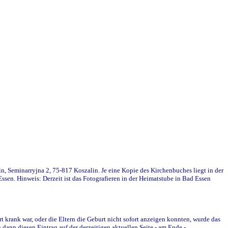
in, Seminarryjna 2, 75-817 Koszalin. Je eine Kopie des Kirchenbuches liegt in der
en. Hinweis: Derzeit ist das Fotografieren in der Heimatstube in Bad Essen
krank war, oder die Eltern die Geburt nicht sofort anzeigen konnten, wurde das
ann diesen Eintrag auf der derzeitigen aktuellen Seite - am Ende -