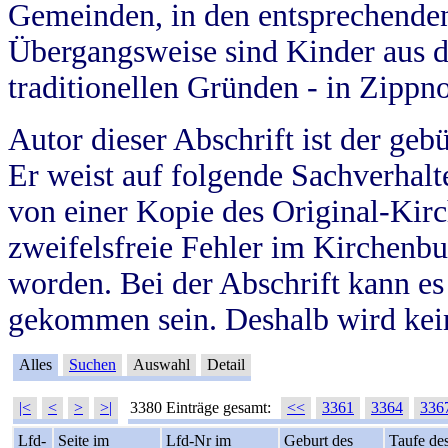
Gemeinden, in den entsprechende
Übergangsweise sind Kinder aus 
traditionellen Gründen - in Zippn
Autor dieser Abschrift ist der geb
Er weist auf folgende Sachverhalte
von einer Kopie des Original-Kirc
zweifelsfreie Fehler im Kirchenbuc
worden. Bei der Abschrift kann e
gekommen sein. Deshalb wird kein
Alles
Suchen
Auswahl
Detail
|<
<
>
>|
3380 Einträge gesamt:
<<
3361
3364
336
Lfd-
Seite im
Lfd-Nr im
Geburt des
Taufe de