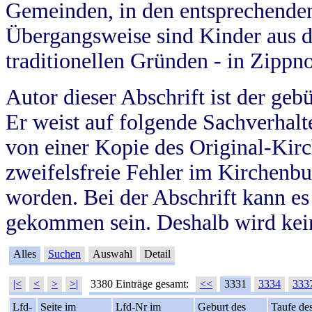
Gemeinden, in den entsprechende
Übergangsweise sind Kinder aus 
traditionellen Gründen - in Zippn
Autor dieser Abschrift ist der geb
Er weist auf folgende Sachverhalte
von einer Kopie des Original-Kirc
zweifelsfreie Fehler im Kirchenbuc
worden. Bei der Abschrift kann e
gekommen sein. Deshalb wird kein
Alles
Suchen
Auswahl
Detail
|<
<
>
>|
3380 Einträge gesamt:
<<
3331
3334
333
Lfd-
Seite im
Lfd-Nr im
Geburt des
Taufe de