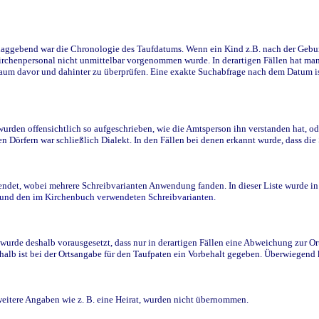
ggebend war die Chronologie des Taufdatums. Wenn ein Kind z.B. nach der Geburt 
rchenpersonal nicht unmittelbar vorgenommen wurde. In derartigen Fällen hat man d
raum davor und dahinter zu überprüfen. Eine exakte Suchabfrage nach dem Datum i
den offensichtlich so aufgeschrieben, wie die Amtsperson ihn verstanden hat, ode
n Dörfern war schließlich Dialekt. In den Fällen bei denen erkannt wurde, dass di
t, wobei mehrere Schreibvarianten Anwendung fanden. In dieser Liste wurde in de
n und den im Kirchenbuch verwendeten Schreibvarianten.
wurde deshalb vorausgesetzt, dass nur in derartigen Fällen eine Abweichung zur O
eshalb ist bei der Ortsangabe für den Taufpaten ein Vorbehalt gegeben. Überwiegen
weitere Angaben wie z. B. eine Heirat, wurden nicht übernommen.