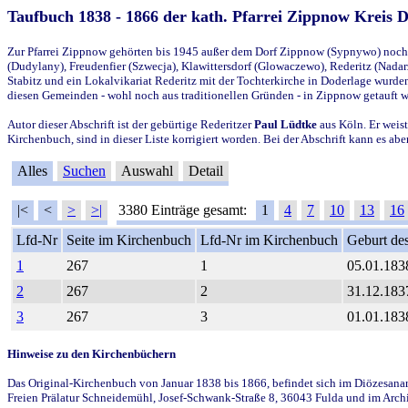
Taufbuch 1838 - 1866 der kath. Pfarrei Zippnow Kreis 
Zur Pfarrei Zippnow gehörten bis 1945 außer dem Dorf Zippnow (Sypnywo) noch d
(Dudylany), Freudenfier (Szwecja), Klawittersdorf (Glowaczewo), Rederitz (Nadarz
Stabitz und ein Lokalvikariat Rederitz mit der Tochterkirche in Doderlage wurd
diesen Gemeinden - wohl noch aus traditionellen Gründen - in Zippnow getauft 
Autor dieser Abschrift ist der gebürtige Rederitzer
Paul Lüdtke
aus Köln. Er weist
Kirchenbuch, sind in dieser Liste korrigiert worden. Bei der Abschrift kann es 
Alles
Suchen
Auswahl
Detail
|<
<
>
>|
3380 Einträge gesamt:
1
4
7
10
13
16
Lfd-Nr
Seite im Kirchenbuch
Lfd-Nr im Kirchenbuch
Geburt des
1
267
1
05.01.183
2
267
2
31.12.183
3
267
3
01.01.183
Hinweise zu den Kirchenbüchern
Das Original-Kirchenbuch von Januar 1838 bis 1866, befindet sich im Diözesanarch
Freien Prälatur Schneidemühl, Josef-Schwank-Straße 8, 36043 Fulda und im Archi