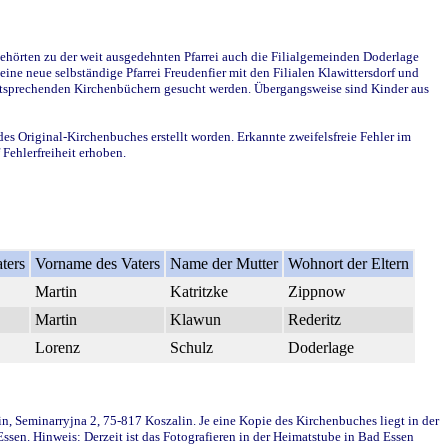
ehörten zu der weit ausgedehnten Pfarrei auch die Filialgemeinden Doderlage
ine neue selbständige Pfarrei Freudenfier mit den Filialen Klawittersdorf und
 entsprechenden Kirchenbüchern gesucht werden. Übergangsweise sind Kinder aus
des Original-Kirchenbuches erstellt worden. Erkannte zweifelsfreie Fehler im
Fehlerfreiheit erhoben.
ters
Vorname des Vaters
Name der Mutter
Wohnort der Eltern
Martin
Katritzke
Zippnow
Martin
Klawun
Rederitz
Lorenz
Schulz
Doderlage
in, Seminarryjna 2, 75-817 Koszalin. Je eine Kopie des Kirchenbuches liegt in der
en. Hinweis: Derzeit ist das Fotografieren in der Heimatstube in Bad Essen