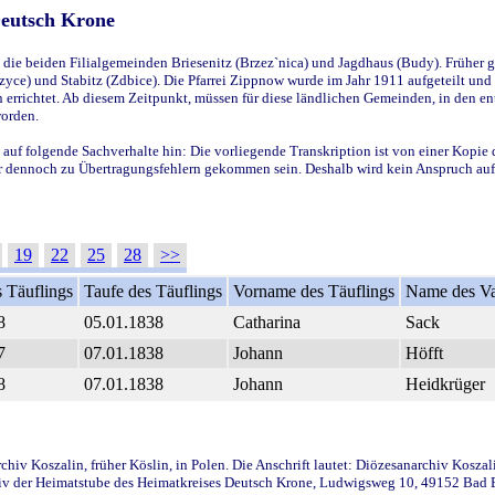
Deutsch Krone
ie beiden Filialgemeinden Briesenitz (Brzez`nica) und Jagdhaus (Budy). Früher g
yce) und Stabitz (Zdbice). Die Pfarrei Zippnow wurde im Jahr 1911 aufgeteilt und e
en errichtet. Ab diesem Zeitpunkt, müssen für diese ländlichen Gemeinden, in den
worden.
 auf folgende Sachverhalte hin: Die vorliegende Transkription ist von einer Kopie 
aber dennoch zu Übertragungsfehlern gekommen sein. Deshalb wird kein Anspruch auf 
19
22
25
28
>>
 Täuflings
Taufe des Täuflings
Vorname des Täuflings
Name des Va
8
05.01.1838
Catharina
Sack
7
07.01.1838
Johann
Höfft
8
07.01.1838
Johann
Heidkrüger
iv Koszalin, früher Köslin, in Polen. Die Anschrift lautet: Diözesanarchiv Koszal
v der Heimatstube des Heimatkreises Deutsch Krone, Ludwigsweg 10, 49152 Bad Ess