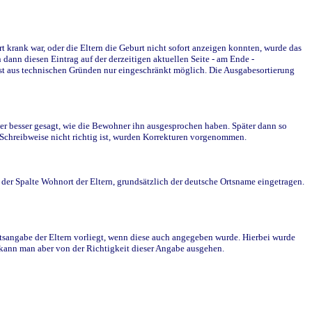
krank war, oder die Eltern die Geburt nicht sofort anzeigen konnten, wurde das
ann diesen Eintrag auf der derzeitigen aktuellen Seite - am Ende -
st aus technischen Gründen nur eingeschränkt möglich. Die Ausgabesortierung
r besser gesagt, wie die Bewohner ihn ausgesprochen haben. Später dann so
e Schreibweise nicht richtig ist, wurden Korrekturen vorgenommen.
r Spalte Wohnort der Eltern, grundsätzlich der deutsche Ortsname eingetragen.
rtsangabe der Eltern vorliegt, wenn diese auch angegeben wurde. Hierbei wurde
d kann man aber von der Richtigkeit dieser Angabe ausgehen.