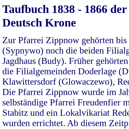
Taufbuch 1838 - 1866 der
Deutsch Krone
Zur Pfarrei Zippnow gehörten bi
(Sypnywo) noch die beiden Filial
Jagdhaus (Budy). Früher gehörten 
die Filialgemeinden Doderlage (D
Klawittersdorf (Glowaczewo), Red
Die Pfarrei Zippnow wurde im Jah
selbständige Pfarrei Freudenfier m
Stabitz und ein Lokalvikariat Red
wurden errichtet. Ab diesem Zeitp