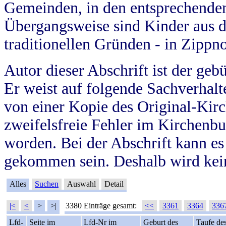
Gemeinden, in den entsprechende
Übergangsweise sind Kinder aus 
traditionellen Gründen - in Zippn
Autor dieser Abschrift ist der geb
Er weist auf folgende Sachverhalte
von einer Kopie des Original-Kirc
zweifelsfreie Fehler im Kirchenbuc
worden. Bei der Abschrift kann e
gekommen sein. Deshalb wird kein
Alles
Suchen
Auswahl
Detail
|<
<
>
>|
3380 Einträge gesamt:
<<
3361
3364
336
Lfd-
Seite im
Lfd-Nr im
Geburt des
Taufe de