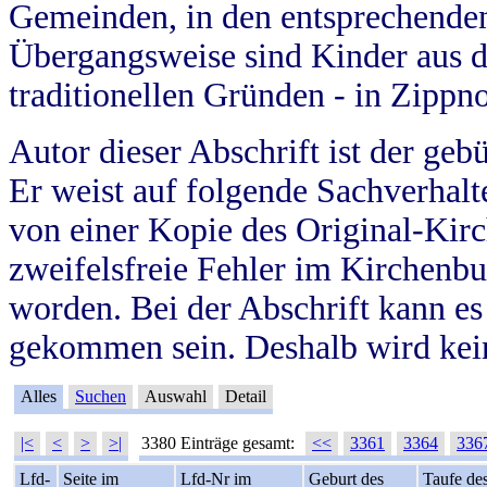
Gemeinden, in den entsprechende
Übergangsweise sind Kinder aus 
traditionellen Gründen - in Zippn
Autor dieser Abschrift ist der geb
Er weist auf folgende Sachverhalte
von einer Kopie des Original-Kirc
zweifelsfreie Fehler im Kirchenbuc
worden. Bei der Abschrift kann e
gekommen sein. Deshalb wird kein
Alles
Suchen
Auswahl
Detail
|<
<
>
>|
3380 Einträge gesamt:
<<
3361
3364
336
Lfd-
Seite im
Lfd-Nr im
Geburt des
Taufe de