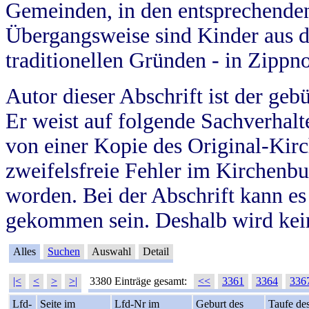
Gemeinden, in den entsprechende
Übergangsweise sind Kinder aus 
traditionellen Gründen - in Zippn
Autor dieser Abschrift ist der geb
Er weist auf folgende Sachverhalte
von einer Kopie des Original-Kirc
zweifelsfreie Fehler im Kirchenbuc
worden. Bei der Abschrift kann e
gekommen sein. Deshalb wird kein
Alles
Suchen
Auswahl
Detail
|<
<
>
>|
3380 Einträge gesamt:
<<
3361
3364
336
Lfd-
Seite im
Lfd-Nr im
Geburt des
Taufe de