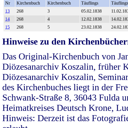
Nr
Kirchenbuch
Kirchenbuch
Täuflings
Täufling
13
268
3
05.02.1838
11.02.18
14
268
4
12.02.1838
14.02.18
15
268
5
23.02.1838
24.02.18
Hinweise zu den Kirchenbücher
Das Original-Kirchenbuch von Jan
Diözesanarchiv Koszalin, früher Kö
Diözesanarchiv Koszalin, Seminar
des Kirchenbuches liegt in der Fr
Schwank-Straße 8, 36043 Fulda u
Heimatkreises Deutsch Krone, Lu
Hinweis: Derzeit ist das Fotograf