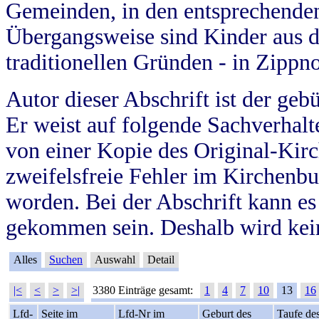
Gemeinden, in den entsprechende
Übergangsweise sind Kinder aus 
traditionellen Gründen - in Zippn
Autor dieser Abschrift ist der geb
Er weist auf folgende Sachverhalte
von einer Kopie des Original-Kirc
zweifelsfreie Fehler im Kirchenbuc
worden. Bei der Abschrift kann e
gekommen sein. Deshalb wird kein
Alles
Suchen
Auswahl
Detail
|<
<
>
>|
3380 Einträge gesamt:
1
4
7
10
13
16
Lfd-
Seite im
Lfd-Nr im
Geburt des
Taufe de