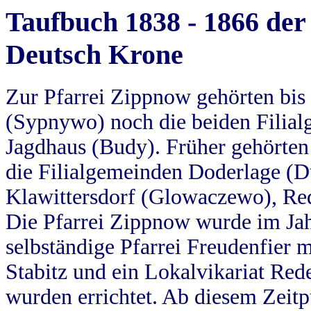
Taufbuch 1838 - 1866 der
Deutsch Krone
Zur Pfarrei Zippnow gehörten bi
(Sypnywo) noch die beiden Filial
Jagdhaus (Budy). Früher gehörten 
die Filialgemeinden Doderlage (D
Klawittersdorf (Glowaczewo), Red
Die Pfarrei Zippnow wurde im Jah
selbständige Pfarrei Freudenfier m
Stabitz und ein Lokalvikariat Red
wurden errichtet. Ab diesem Zeitp