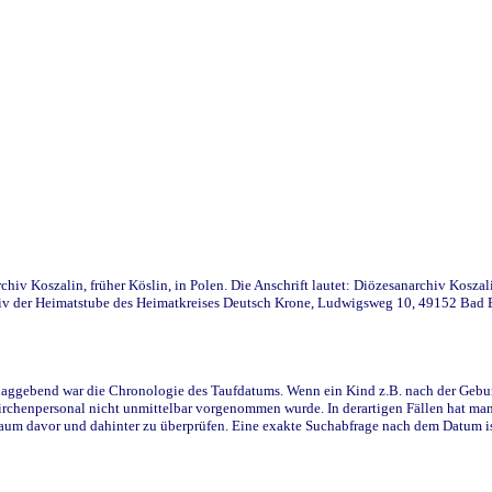
iv Koszalin, früher Köslin, in Polen. Die Anschrift lautet: Diözesanarchiv Koszal
v der Heimatstube des Heimatkreises Deutsch Krone, Ludwigsweg 10, 49152 Bad Ess
ggebend war die Chronologie des Taufdatums. Wenn ein Kind z.B. nach der Geburt 
rchenpersonal nicht unmittelbar vorgenommen wurde. In derartigen Fällen hat man d
raum davor und dahinter zu überprüfen. Eine exakte Suchabfrage nach dem Datum i