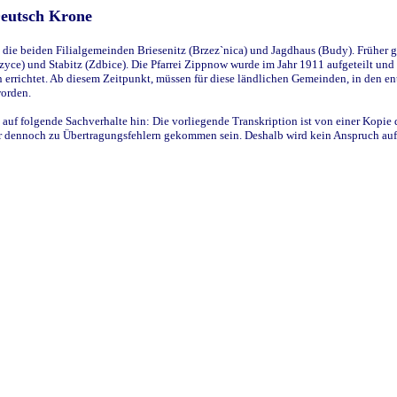
Deutsch Krone
ie beiden Filialgemeinden Briesenitz (Brzez`nica) und Jagdhaus (Budy). Früher g
yce) und Stabitz (Zdbice). Die Pfarrei Zippnow wurde im Jahr 1911 aufgeteilt und e
en errichtet. Ab diesem Zeitpunkt, müssen für diese ländlichen Gemeinden, in den
worden.
 auf folgende Sachverhalte hin: Die vorliegende Transkription ist von einer Kopie 
aber dennoch zu Übertragungsfehlern gekommen sein. Deshalb wird kein Anspruch auf 