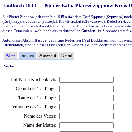
Taufbuch 1838 - 1866 der kath. Pfarrei Zippnow Kreis 
Zur Pfarrei Zippnow gehörten bis 1945 außer dem Dorf Zippnow (Sypnywo) noch d
(Dudylany), Freudenfier (Szwecja), Klawittersdorf (Glowaczewo), Rederitz (Nadarz
Stabitz und ein Lokalvikariat Rederitz mit der Tochterkirche in Doderlage wurd
diesen Gemeinden - wohl noch aus traditionellen Gründen - in Zippnow getauft 
Autor dieser Abschrift ist der gebürtige Rederitzer
Paul Lüdtke
aus Köln. Er weist
Kirchenbuch, sind in dieser Liste korrigiert worden. Bei der Abschrift kann es 
Alles
Suchen
Auswahl
Detail
Suche:
Lfd-Nr im Kirchenbuch:
Geburt des Täuflings:
Taufe des Täuflings:
Vorname des Täuflings:
Name des Vaters:
Name der Mutter: