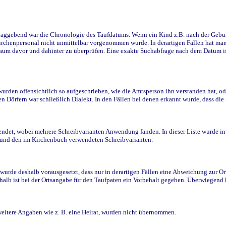
ggebend war die Chronologie des Taufdatums. Wenn ein Kind z.B. nach der Geburt 
rchenpersonal nicht unmittelbar vorgenommen wurde. In derartigen Fällen hat man d
raum davor und dahinter zu überprüfen. Eine exakte Suchabfrage nach dem Datum i
den offensichtlich so aufgeschrieben, wie die Amtsperson ihn verstanden hat, ode
n Dörfern war schließlich Dialekt. In den Fällen bei denen erkannt wurde, dass di
t, wobei mehrere Schreibvarianten Anwendung fanden. In dieser Liste wurde in de
n und den im Kirchenbuch verwendeten Schreibvarianten.
wurde deshalb vorausgesetzt, dass nur in derartigen Fällen eine Abweichung zur O
eshalb ist bei der Ortsangabe für den Taufpaten ein Vorbehalt gegeben. Überwiegen
weitere Angaben wie z. B. eine Heirat, wurden nicht übernommen.