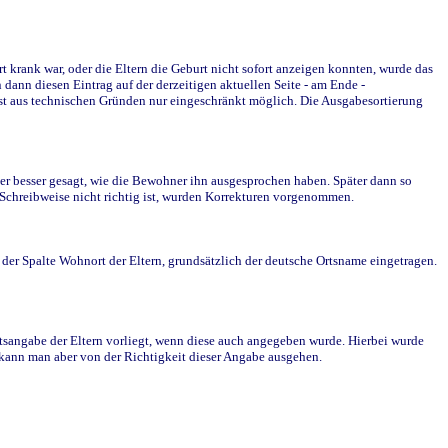
krank war, oder die Eltern die Geburt nicht sofort anzeigen konnten, wurde das
ann diesen Eintrag auf der derzeitigen aktuellen Seite - am Ende -
st aus technischen Gründen nur eingeschränkt möglich. Die Ausgabesortierung
r besser gesagt, wie die Bewohner ihn ausgesprochen haben. Später dann so
e Schreibweise nicht richtig ist, wurden Korrekturen vorgenommen.
r Spalte Wohnort der Eltern, grundsätzlich der deutsche Ortsname eingetragen.
rtsangabe der Eltern vorliegt, wenn diese auch angegeben wurde. Hierbei wurde
d kann man aber von der Richtigkeit dieser Angabe ausgehen.