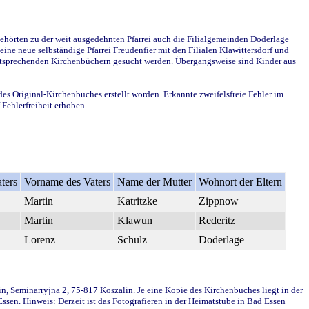
ehörten zu der weit ausgedehnten Pfarrei auch die Filialgemeinden Doderlage
ine neue selbständige Pfarrei Freudenfier mit den Filialen Klawittersdorf und
 entsprechenden Kirchenbüchern gesucht werden. Übergangsweise sind Kinder aus
des Original-Kirchenbuches erstellt worden. Erkannte zweifelsfreie Fehler im
Fehlerfreiheit erhoben.
ters
Vorname des Vaters
Name der Mutter
Wohnort der Eltern
Martin
Katritzke
Zippnow
Martin
Klawun
Rederitz
Lorenz
Schulz
Doderlage
in, Seminarryjna 2, 75-817 Koszalin. Je eine Kopie des Kirchenbuches liegt in der
en. Hinweis: Derzeit ist das Fotografieren in der Heimatstube in Bad Essen