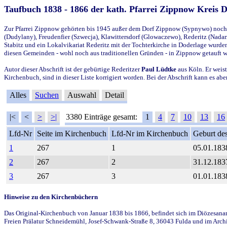
Taufbuch 1838 - 1866 der kath. Pfarrei Zippnow Kreis 
Zur Pfarrei Zippnow gehörten bis 1945 außer dem Dorf Zippnow (Sypnywo) noch d
(Dudylany), Freudenfier (Szwecja), Klawittersdorf (Glowaczewo), Rederitz (Nadarz
Stabitz und ein Lokalvikariat Rederitz mit der Tochterkirche in Doderlage wurd
diesen Gemeinden - wohl noch aus traditionellen Gründen - in Zippnow getauft 
Autor dieser Abschrift ist der gebürtige Rederitzer
Paul Lüdtke
aus Köln. Er weist
Kirchenbuch, sind in dieser Liste korrigiert worden. Bei der Abschrift kann es 
Alles
Suchen
Auswahl
Detail
|<
<
>
>|
3380 Einträge gesamt:
1
4
7
10
13
16
Lfd-Nr
Seite im Kirchenbuch
Lfd-Nr im Kirchenbuch
Geburt des
1
267
1
05.01.183
2
267
2
31.12.183
3
267
3
01.01.183
Hinweise zu den Kirchenbüchern
Das Original-Kirchenbuch von Januar 1838 bis 1866, befindet sich im Diözesanarch
Freien Prälatur Schneidemühl, Josef-Schwank-Straße 8, 36043 Fulda und im Archi