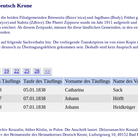
Deutsch Krone
ie beiden Filialgemeinden Briesenitz (Brzez`nica) und Jagdhaus (Budy). Früher g
yce) und Stabitz (Zdbice). Die Pfarrei Zippnow wurde im Jahr 1911 aufgeteilt und e
en errichtet. Ab diesem Zeitpunkt, müssen für diese ländlichen Gemeinden, in den
worden.
 auf folgende Sachverhalte hin: Die vorliegende Transkription ist von einer Kopie 
aber dennoch zu Übertragungsfehlern gekommen sein. Deshalb wird kein Anspruch auf 
19
22
25
28
>>
 Täuflings
Taufe des Täuflings
Vorname des Täuflings
Name des Va
8
05.01.1838
Catharina
Sack
7
07.01.1838
Johann
Höfft
8
07.01.1838
Johann
Heidkrüger
iv Koszalin, früher Köslin, in Polen. Die Anschrift lautet: Diözesanarchiv Koszal
v der Heimatstube des Heimatkreises Deutsch Krone, Ludwigsweg 10, 49152 Bad Ess