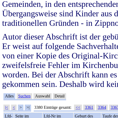
Gemeinden, in den entsprechende
Übergangsweise sind Kinder aus 
traditionellen Gründen - in Zippn
Autor dieser Abschrift ist der geb
Er weist auf folgende Sachverhalte
von einer Kopie des Original-Kirc
zweifelsfreie Fehler im Kirchenbuc
worden. Bei der Abschrift kann e
gekommen sein. Deshalb wird kein
Alles
Suchen
Auswahl
Detail
|<
<
>
>|
3380 Einträge gesamt:
<<
3361
3364
336
Lfd-
Seite im
Lfd-Nr im
Geburt des
Taufe de